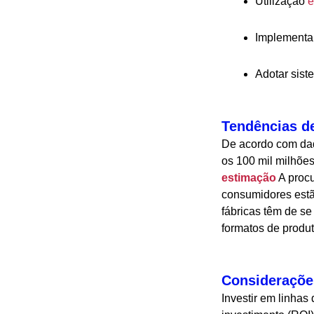
Utilização
e
Implementar
Adotar sist
Tendências de
De acordo com dad
os 100 mil milhõe
estimação
A procu
consumidores estão
fábricas têm de s
formatos de produ
Considerações
Investir em linha