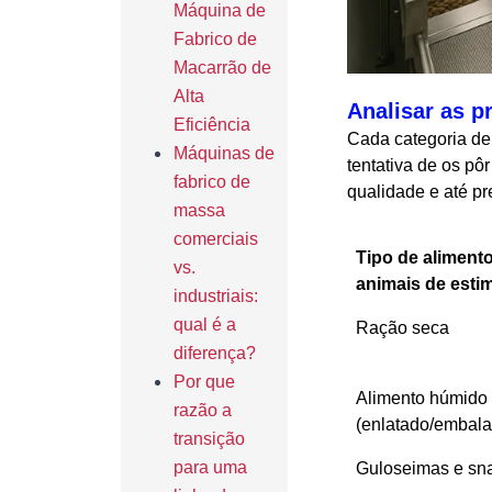
Máquina de
Fabrico de
Macarrão de
Alta
Analisar as p
Eficiência
Cada categoria de
Máquinas de
tentativa de os pô
fabrico de
qualidade e até p
massa
comerciais
Tipo de aliment
vs.
animais de esti
industriais:
qual é a
Ração seca
diferença?
Por que
Alimento húmido
razão a
(enlatado/embal
transição
para uma
Guloseimas e sn