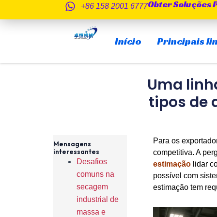
Obter Soluções 
Saltar
+86 158 2001 6777
para
o
Início
Principais l
conteúdo
Uma linha
tipos de
Para os exportador
Mensagens
interessantes
competitiva. A pe
Desafios
estimação
lidar c
comuns na
possível com sist
secagem
estimação tem req
industrial de
massa e