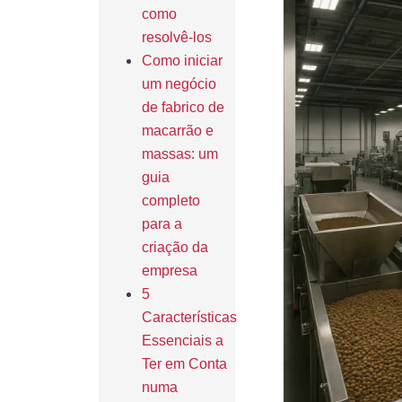
como
resolvê-los
Como iniciar
um negócio
de fabrico de
macarrão e
massas: um
guia
completo
para a
criação da
empresa
5
Características
Essenciais a
Ter em Conta
numa