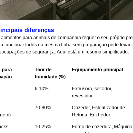
rincipais diferenças
 alimentos para animais de companhia requer o seu próprio pr
r a funcionar todos na mesma linha sem preparação pode levar a
reocupações de segurança. Aqui está um resumo simplificado:
o para
Teor de
Equipamento principal
mação
humidade (%)
6-10%
Extrusora, secador,
revestidor
70-80%
Cozedor, Esterilizador de
agem)
Retorta, Enchedor
acks
10-25%
Forno de cozedura, Máquina