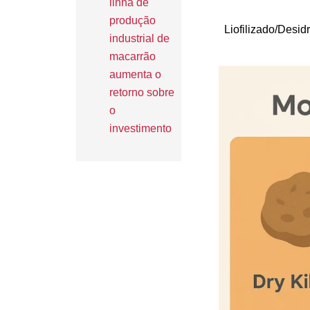
linha de
produção
Liofilizado/Desid
industrial de
macarrão
aumenta o
retorno sobre
o
investimento