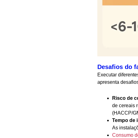
Desafios do f
Executar diferente
apresenta desafios
Risco de c
de cereais 
(HACCP/GM
Tempo de i
As instalaç
Consumo de