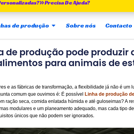
Personalizadas?
Precisa De Ajuda?
ABRIR MAIN PRODUCTION LINES
inhas de produção
Sobre nós
Contacto
 de produção pode produzir d
 alimentos para animais de e
es e as fábricas de transformação, a flexibilidade já não é um
rgunta comum que ouvimos é: É possível
Linha de produção de
om ração seca, comida enlatada húmida e até guloseimas? A re
emas modulares e um planeamento adequado, mas cada tipo de 
uisitos únicos que não podem ser ignorados.