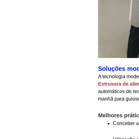
Soluções mod
A tecnologia mode
Extrusora de ali
automáticos de rec
manhã para gulose
Melhores práti
Conceber a 