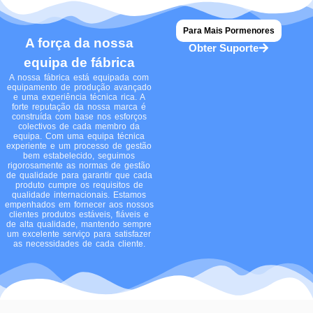
o
e
b
k
t
g
o
r
e
t
r
Para Mais Pormenores
k
e
a
A força da nossa
Obter Suporte
r
m
equipa de fábrica
-
A nossa fábrica está equipada com
s
equipamento de produção avançado
e uma experiência técnica rica. A
q
forte reputação da nossa marca é
construída com base nos esforços
u
colectivos de cada membro da
equipa. Com uma equipa técnica
a
experiente e um processo de gestão
r
bem estabelecido, seguimos
rigorosamente as normas de gestão
e
de qualidade para garantir que cada
produto cumpre os requisitos de
qualidade internacionais. Estamos
empenhados em fornecer aos nossos
clientes produtos estáveis, fiáveis e
de alta qualidade, mantendo sempre
um excelente serviço para satisfazer
as necessidades de cada cliente.