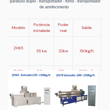
parafuso duplo - transportador - forno - transportador
de arrefecimento
Potência
Poder
Modelo
Saída
instalada
real
ZH65
35 kw
22kw
150kg/h
3
ZH70
50kw
37kw
250kg/h
4
ZH85
110kw
75kw
500kg/h
43
ZH95
1
151kw
110kw
4
tonelada/h