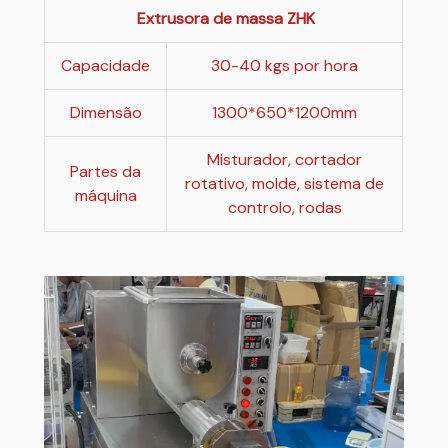
Extrusora de massa ZHK
Capacidade
30-40 kgs por hora
Dimensão
1300*650*1200mm
Misturador, cortador
Partes da
rotativo, molde, sistema de
máquina
controlo, rodas