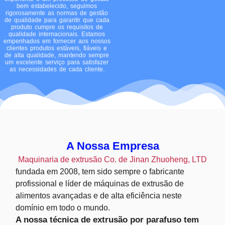
bem estabelecido, seguimos
rigorosamente as normas de gestão
de qualidade para garantir que cada
produto cumpre os requisitos de
qualidade internacionais. Estamos
empenhados em fornecer aos nossos
clientes produtos estáveis, fiáveis e
de alta qualidade, mantendo sempre
um excelente serviço para satisfazer
as necessidades de cada cliente.
A Nossa Empresa
Maquinaria de extrusão Co. de Jinan Zhuoheng, LTD
fundada em 2008, tem sido sempre o fabricante
profissional e líder de máquinas de extrusão de
alimentos avançadas e de alta eficiência neste
domínio em todo o mundo.
A nossa técnica de extrusão por parafuso tem