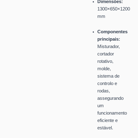
Dimensões:
1300×650×1200
mm
Componentes
principais:
Misturador,
cortador
rotativo,
molde,
sistema de
controlo e
rodas,
assegurando
um
funcionamento
eficiente e
estável.