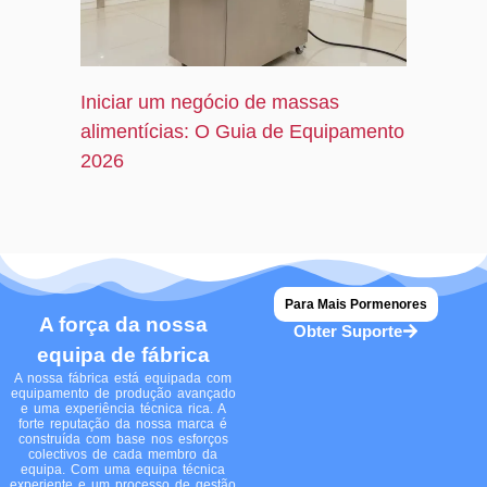
Iniciar um negócio de massas
alimentícias: O Guia de Equipamento
2026
Para Mais Pormenores
A força da nossa
Obter Suporte
equipa de fábrica
A nossa fábrica está equipada com
equipamento de produção avançado
e uma experiência técnica rica. A
forte reputação da nossa marca é
construída com base nos esforços
colectivos de cada membro da
equipa. Com uma equipa técnica
experiente e um processo de gestão