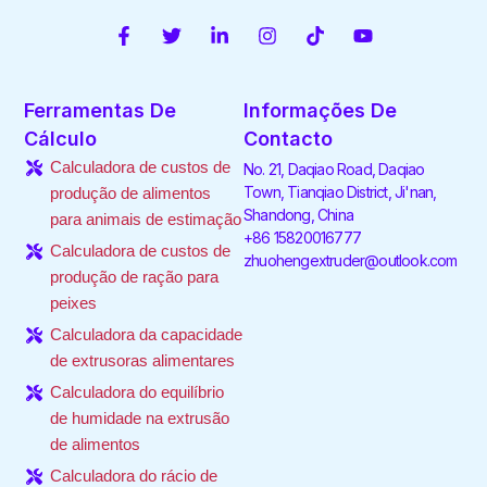
F
T
L
I
T
Y
a
w
i
n
i
o
c
i
n
s
k
u
e
t
k
t
t
t
Ferramentas De
Informações De
b
t
e
a
o
u
o
e
d
g
k
b
Cálculo
Contacto
o
r
i
r
e
Calculadora de custos de
No. 21, Daqiao Road, Daqiao
k
n
a
-
-
m
Town, Tianqiao District, Ji'nan,
produção de alimentos
f
i
Shandong, China
para animais de estimação
n
+86 15820016777
Calculadora de custos de
zhuohengextruder@outlook.com
produção de ração para
peixes
Calculadora da capacidade
de extrusoras alimentares
Calculadora do equilíbrio
de humidade na extrusão
de alimentos
Calculadora do rácio de