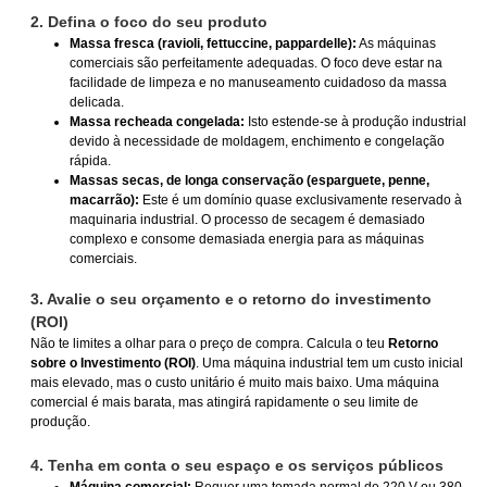
2. Defina o foco do seu produto
Massa fresca (ravioli, fettuccine, pappardelle):
As máquinas
comerciais são perfeitamente adequadas. O foco deve estar na
facilidade de limpeza e no manuseamento cuidadoso da massa
delicada.
Massa recheada congelada:
Isto estende-se à produção industrial
devido à necessidade de moldagem, enchimento e congelação
rápida.
Massas secas, de longa conservação (esparguete, penne,
macarrão):
Este é um domínio quase exclusivamente reservado à
maquinaria industrial. O processo de secagem é demasiado
complexo e consome demasiada energia para as máquinas
comerciais.
3. Avalie o seu orçamento e o retorno do investimento
(ROI)
Não te limites a olhar para o preço de compra. Calcula o teu
Retorno
sobre o Investimento (ROI)
. Uma máquina industrial tem um custo inicial
mais elevado, mas o custo unitário é muito mais baixo. Uma máquina
comercial é mais barata, mas atingirá rapidamente o seu limite de
produção.
4. Tenha em conta o seu espaço e os serviços públicos
Máquina comercial:
Requer uma tomada normal de 220 V ou 380