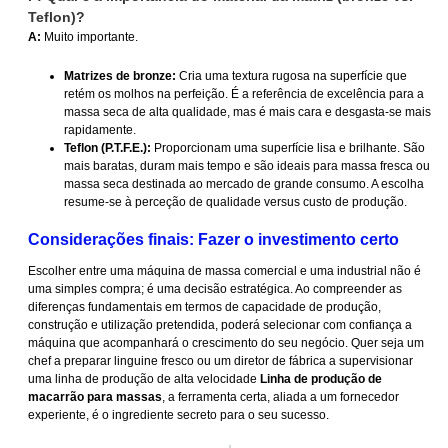
Teflon)?
A:
Muito importante.
Matrizes de bronze:
Cria uma textura rugosa na superfície que
retém os molhos na perfeição. É a referência de excelência para a
massa seca de alta qualidade, mas é mais cara e desgasta-se mais
rapidamente.
Teflon (P.T.F.E.):
Proporcionam uma superfície lisa e brilhante. São
mais baratas, duram mais tempo e são ideais para massa fresca ou
massa seca destinada ao mercado de grande consumo. A escolha
resume-se à perceção de qualidade versus custo de produção.
Considerações finais: Fazer o investimento certo
Escolher entre uma máquina de massa comercial e uma industrial não é
uma simples compra; é uma decisão estratégica. Ao compreender as
diferenças fundamentais em termos de capacidade de produção,
construção e utilização pretendida, poderá selecionar com confiança a
máquina que acompanhará o crescimento do seu negócio. Quer seja um
chef a preparar linguine fresco ou um diretor de fábrica a supervisionar
uma linha de produção de alta velocidade
Linha de produção de
macarrão para massas
, a ferramenta certa, aliada a um fornecedor
experiente, é o ingrediente secreto para o seu sucesso.