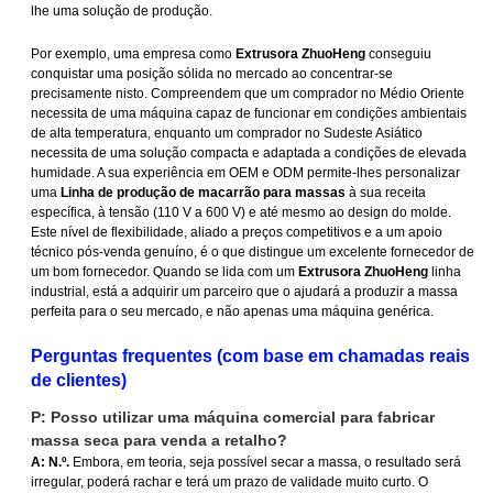
lhe uma solução de produção.
Por exemplo, uma empresa como
Extrusora ZhuoHeng
conseguiu
conquistar uma posição sólida no mercado ao concentrar-se
precisamente nisto. Compreendem que um comprador no Médio Oriente
necessita de uma máquina capaz de funcionar em condições ambientais
de alta temperatura, enquanto um comprador no Sudeste Asiático
necessita de uma solução compacta e adaptada a condições de elevada
humidade. A sua experiência em OEM e ODM permite-lhes personalizar
uma
Linha de produção de macarrão para massas
à sua receita
específica, à tensão (110 V a 600 V) e até mesmo ao design do molde.
Este nível de flexibilidade, aliado a preços competitivos e a um apoio
técnico pós-venda genuíno, é o que distingue um excelente fornecedor de
um bom fornecedor. Quando se lida com um
Extrusora ZhuoHeng
linha
industrial, está a adquirir um parceiro que o ajudará a produzir a massa
perfeita para o seu mercado, e não apenas uma máquina genérica.
Perguntas frequentes (com base em chamadas reais
de clientes)
P: Posso utilizar uma máquina comercial para fabricar
massa seca para venda a retalho?
A:
N.º.
Embora, em teoria, seja possível secar a massa, o resultado será
irregular, poderá rachar e terá um prazo de validade muito curto. O