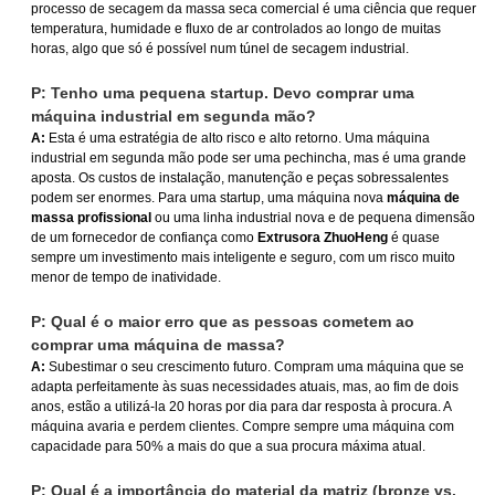
processo de secagem da massa seca comercial é uma ciência que requer
temperatura, humidade e fluxo de ar controlados ao longo de muitas
horas, algo que só é possível num túnel de secagem industrial.
P: Tenho uma pequena startup. Devo comprar uma
máquina industrial em segunda mão?
A:
Esta é uma estratégia de alto risco e alto retorno. Uma máquina
industrial em segunda mão pode ser uma pechincha, mas é uma grande
aposta. Os custos de instalação, manutenção e peças sobressalentes
podem ser enormes. Para uma startup, uma máquina nova
máquina de
massa profissional
ou uma linha industrial nova e de pequena dimensão
de um fornecedor de confiança como
Extrusora ZhuoHeng
é quase
sempre um investimento mais inteligente e seguro, com um risco muito
menor de tempo de inatividade.
P: Qual é o maior erro que as pessoas cometem ao
comprar uma máquina de massa?
A:
Subestimar o seu crescimento futuro. Compram uma máquina que se
adapta perfeitamente às suas necessidades atuais, mas, ao fim de dois
anos, estão a utilizá-la 20 horas por dia para dar resposta à procura. A
máquina avaria e perdem clientes. Compre sempre uma máquina com
capacidade para 50% a mais do que a sua procura máxima atual.
P: Qual é a importância do material da matriz (bronze vs.