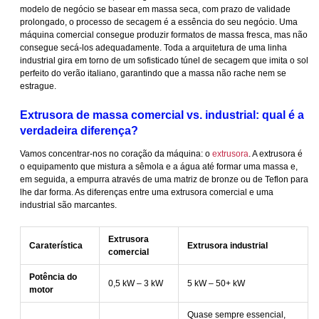
modelo de negócio se basear em massa seca, com prazo de validade
prolongado, o processo de secagem é a essência do seu negócio. Uma
máquina comercial consegue produzir formatos de massa fresca, mas não
consegue secá-los adequadamente. Toda a arquitetura de uma linha
industrial gira em torno de um sofisticado túnel de secagem que imita o sol
perfeito do verão italiano, garantindo que a massa não rache nem se
estrague.
Extrusora de massa comercial vs. industrial: qual é a
verdadeira diferença?
Vamos concentrar-nos no coração da máquina: o
extrusora
. A extrusora é
o equipamento que mistura a sêmola e a água até formar uma massa e,
em seguida, a empurra através de uma matriz de bronze ou de Teflon para
lhe dar forma. As diferenças entre uma extrusora comercial e uma
industrial são marcantes.
Extrusora
Caraterística
Extrusora industrial
comercial
Potência do
0,5 kW – 3 kW
5 kW – 50+ kW
motor
Quase sempre essencial,