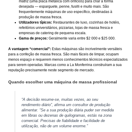
matriz (uma placa metálica com orifícios) para criar a forma
desejada — esparguete, penne, fusilli e muito mais. São
frequentemente máquinas de uso específico, destinadas à
produção de massa fresca.
Utilizadores típicos:
Restaurantes de luxo, cozinhas de hotéis,
refeitórios universitários, pizzarias, lojas de massa fresca e
empresas de catering de pequena escala.
Gama de preços:
Geralmente varia entre $2 000 e $25 000.
A vantagem “comercial”:
Estas máquinas são incrivelmente versáteis
para a confeção de massa fresca. São mais fáceis de limpar, ocupam
menos espaço e requerem menos conhecimentos técnicos especializados
para serem operadas. Marcas como a La Monferrina construíram a sua
reputação precisamente neste segmento de mercado.
Quando escolher uma máquina de massa profissional
“A decisão resume-se, muitas vezes, ao seu
rendimento diário”, afirma um consultor de produção
alimentar. “Se a sua produção diária puder ser medida
em
libras
ou
dezenas de quilogramas
, estás na zona
comercial. Precisas de fiabilidade e facilidade de
utilização, não de um volume enorme.”