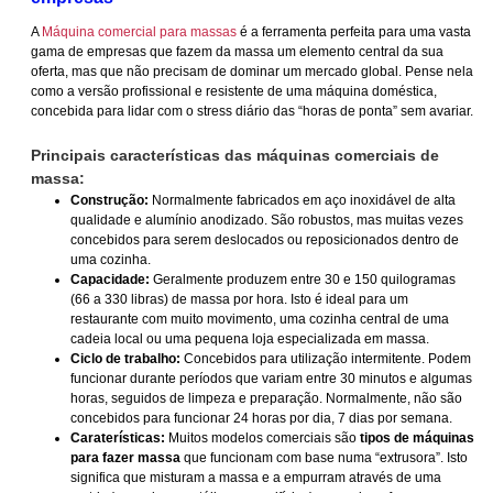
A
Máquina comercial para massas
é a ferramenta perfeita para uma vasta
gama de empresas que fazem da massa um elemento central da sua
oferta, mas que não precisam de dominar um mercado global. Pense nela
como a versão profissional e resistente de uma máquina doméstica,
concebida para lidar com o stress diário das “horas de ponta” sem avariar.
Principais características das máquinas comerciais de
massa:
Construção:
Normalmente fabricados em aço inoxidável de alta
qualidade e alumínio anodizado. São robustos, mas muitas vezes
concebidos para serem deslocados ou reposicionados dentro de
uma cozinha.
Capacidade:
Geralmente produzem entre 30 e 150 quilogramas
(66 a 330 libras) de massa por hora. Isto é ideal para um
restaurante com muito movimento, uma cozinha central de uma
cadeia local ou uma pequena loja especializada em massa.
Ciclo de trabalho:
Concebidos para utilização intermitente. Podem
funcionar durante períodos que variam entre 30 minutos e algumas
horas, seguidos de limpeza e preparação. Normalmente, não são
concebidos para funcionar 24 horas por dia, 7 dias por semana.
Caraterísticas:
Muitos modelos comerciais são
tipos de máquinas
para fazer massa
que funcionam com base numa “extrusora”. Isto
significa que misturam a massa e a empurram através de uma