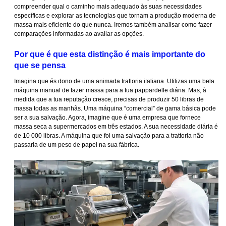
compreender qual o caminho mais adequado às suas necessidades
específicas e explorar as tecnologias que tornam a produção moderna de
massa mais eficiente do que nunca. Iremos também analisar como fazer
comparações informadas ao avaliar as opções.
Por que é que esta distinção é mais importante do
que se pensa
Imagina que és dono de uma animada trattoria italiana. Utilizas uma bela
máquina manual de fazer massa para a tua pappardelle diária. Mas, à
medida que a tua reputação cresce, precisas de produzir 50 libras de
massa todas as manhãs. Uma máquina “comercial” de gama básica pode
ser a sua salvação. Agora, imagine que é uma empresa que fornece
massa seca a supermercados em três estados. A sua necessidade diária é
de 10 000 libras. A máquina que foi uma salvação para a trattoria não
passaria de um peso de papel na sua fábrica.