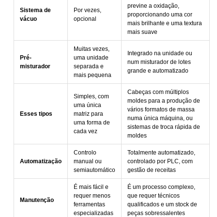
previne a oxidação,
Sistema de
Por vezes,
proporcionando uma cor
vácuo
opcional
mais brilhante e uma textura
mais suave
Muitas vezes,
Integrado na unidade ou
Pré-
uma unidade
num misturador de lotes
misturador
separada e
grande e automatizado
mais pequena
Cabeças com múltiplos
Simples, com
moldes para a produção de
uma única
vários formatos de massa
Esses tipos
matriz para
numa única máquina, ou
uma forma de
sistemas de troca rápida de
cada vez
moldes
Controlo
Totalmente automatizado,
Automatização
manual ou
controlado por PLC, com
semiautomático
gestão de receitas
É mais fácil e
É um processo complexo,
requer menos
que requer técnicos
Manutenção
ferramentas
qualificados e um stock de
especializadas
peças sobressalentes