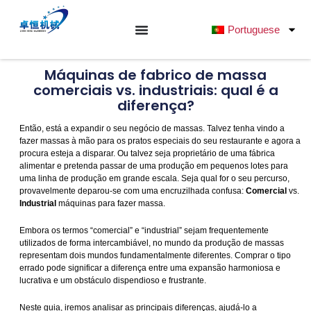
Saltar
para
Portuguese
o
conteúdo
Máquinas de fabrico de massa
comerciais vs. industriais: qual é a
diferença?
Então, está a expandir o seu negócio de massas. Talvez tenha vindo a
fazer massas à mão para os pratos especiais do seu restaurante e agora a
procura esteja a disparar. Ou talvez seja proprietário de uma fábrica
alimentar e pretenda passar de uma produção em pequenos lotes para
uma linha de produção em grande escala. Seja qual for o seu percurso,
provavelmente deparou-se com uma encruzilhada confusa:
Comercial
vs.
Industrial
máquinas para fazer massa.
Embora os termos “comercial” e “industrial” sejam frequentemente
utilizados de forma intercambiável, no mundo da produção de massas
representam dois mundos fundamentalmente diferentes. Comprar o tipo
errado pode significar a diferença entre uma expansão harmoniosa e
lucrativa e um obstáculo dispendioso e frustrante.
Neste guia, iremos analisar as principais diferenças, ajudá-lo a