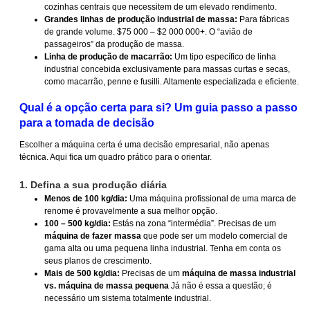
cozinhas centrais que necessitem de um elevado rendimento.
Grandes linhas de produção industrial de massa:
Para fábricas
de grande volume. $75 000 – $2 000 000+. O “avião de
passageiros” da produção de massa.
Linha de produção de macarrão:
Um tipo específico de linha
industrial concebida exclusivamente para massas curtas e secas,
como macarrão, penne e fusilli. Altamente especializada e eficiente.
Qual é a opção certa para si? Um guia passo a passo
para a tomada de decisão
Escolher a máquina certa é uma decisão empresarial, não apenas
técnica. Aqui fica um quadro prático para o orientar.
1. Defina a sua produção diária
Menos de 100 kg/dia:
Uma máquina profissional de uma marca de
renome é provavelmente a sua melhor opção.
100 – 500 kg/dia:
Estás na zona “intermédia”. Precisas de um
máquina de fazer massa
que pode ser um modelo comercial de
gama alta ou uma pequena linha industrial. Tenha em conta os
seus planos de crescimento.
Mais de 500 kg/dia:
Precisas de um
máquina de massa industrial
vs. máquina de massa pequena
Já não é essa a questão; é
necessário um sistema totalmente industrial.