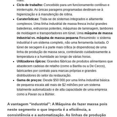
mais.
Ciclo de trabalho:
Concebido para um funcionamento contínuo e
ininterrupto. As únicas paragens programadas destinam-se à
higienização e à manutenção de rotina.
Caraterísticas:
Trata-se de sistemas integrados e altamente
complexos. Uma linha industrial de massa fresca inclui grandes
batedeiras, extrusoras potentes, máquinas de laminagem, tambores
de moldagem e transportadores em túnel. Uma
máquina de massa
industrial vs. máquina de massa pequena
Resumindo: o sistema
industrial é um sistema completo, não uma ferramenta isolada. O
túnel de secagem é a parte mais crítica (e dispendiosa) de uma
linha de produção de massa seca, controlando cuidadosamente a
temperatura e a humidade ao longo de várias horas.
Utilizadores típicos:
Grandes fábricas de produtos alimentares que
abastecem cadeias de retalho (como a Barilla ou a De Cecco),
fabricantes por contrato para marcas próprias e grandes
distribuidores do setor da restauração.
Gama de preços:
Desde $50 000 por uma linha industrial básica
de pequena escala até mais de $2 milhões por um sistema
totalmente automatizado e de alta capacidade de uma empresa
como a Pavan ou a Bühler.
A vantagem “industrial”: A
Máquina de fazer massa
pois
neste segmento o que importa é a eficiência, a
consistência e a automatização. As linhas de produção