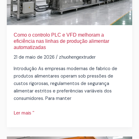
melhoram
a
eficiência
nas
linhas
Como o controlo PLC e VFD melhoram a
de
eficiência nas linhas de produção alimentar
automatizadas
produção
alimentar
21 de maio de 2026
/
zhuohengextruder
automatizadas
Introdução As empresas modernas de fabrico de
produtos alimentares operam sob pressões de
custos rigorosas, regulamentos de segurança
alimentar estritos e preferências variáveis dos
consumidores. Para manter
Ler mais "