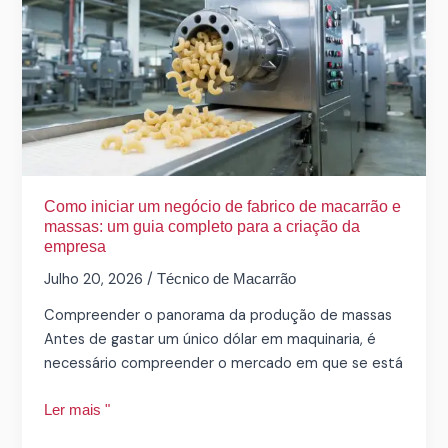
um
negócio
de
fabrico
de
macarrão
e
massas:
um
Como iniciar um negócio de fabrico de macarrão e
guia
massas: um guia completo para a criação da
empresa
completo
para
Julho 20, 2026
/
Técnico de Macarrão
a
Compreender o panorama da produção de massas
criação
Antes de gastar um único dólar em maquinaria, é
da
necessário compreender o mercado em que se está
empresa
Ler mais "