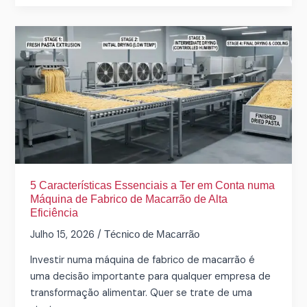
5
Características
Essenciais
a
Ter
em
Conta
numa
Máquina
de
5 Características Essenciais a Ter em Conta numa
Fabrico
Máquina de Fabrico de Macarrão de Alta
Eficiência
de
Macarrão
Julho 15, 2026
/
Técnico de Macarrão
de
Investir numa máquina de fabrico de macarrão é
Alta
uma decisão importante para qualquer empresa de
Eficiência
transformação alimentar. Quer se trate de uma