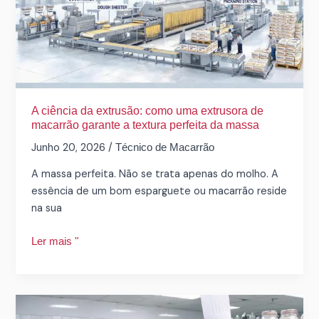
da
extrusão:
como
uma
extrusora
de
macarrão
A ciência da extrusão: como uma extrusora de
macarrão garante a textura perfeita da massa
garante
a
Junho 20, 2026
/
Técnico de Macarrão
textura
A massa perfeita. Não se trata apenas do molho. A
perfeita
essência de um bom esparguete ou macarrão reside
da
na sua
massa
Ler mais "
Como