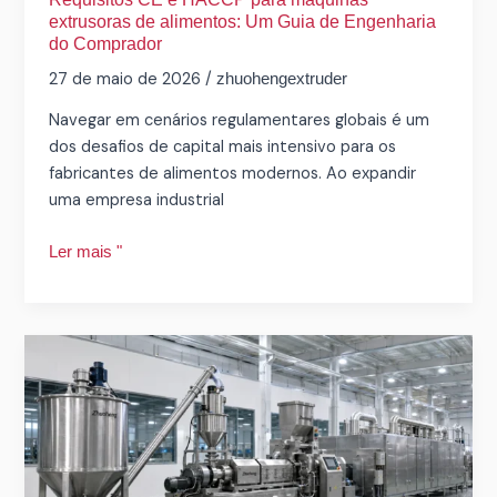
extrusoras de alimentos: Um Guia de Engenharia
do
do Comprador
Comprador
27 de maio de 2026
/
zhuohengextruder
Navegar em cenários regulamentares globais é um
dos desafios de capital mais intensivo para os
fabricantes de alimentos modernos. Ao expandir
uma empresa industrial
Ler mais "
Como
o
controlo
PLC
e
VFD