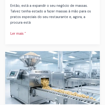
Então, está a expandir o seu negócio de massas.
Talvez tenha estado a fazer massas à mão para os
pratos especiais do seu restaurante e, agora, a
procura está
Ler mais "
Por
que
razão
a
transição
para
uma
linha
de
produção