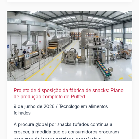
Projeto
de
disposição
da
fábrica
de
snacks:
Plano
de
produção
completo
Projeto de disposição da fábrica de snacks: Plano
de
de produção completo de Puffed
Puffed
9 de junho de 2026
/
Tecnólogo em alimentos
folhados
A procura global por snacks tufados continua a
crescer, à medida que os consumidores procuram