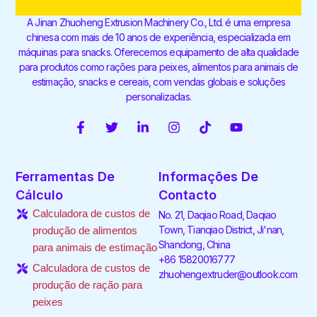
A Jinan Zhuoheng Extrusion Machinery Co., Ltd. é uma empresa
chinesa com mais de 10 anos de experiência, especializada em
máquinas para snacks. Oferecemos equipamento de alta qualidade
para produtos como rações para peixes, alimentos para animais de
estimação, snacks e cereais, com vendas globais e soluções
personalizadas.
F
T
L
I
T
Y
a
w
i
n
i
o
c
i
n
s
k
u
e
t
k
t
t
t
Ferramentas De
Informações De
b
t
e
a
o
u
o
e
d
g
k
b
Cálculo
Contacto
o
r
i
r
e
Calculadora de custos de
No. 21, Daqiao Road, Daqiao
k
n
a
-
-
m
Town, Tianqiao District, Ji'nan,
produção de alimentos
f
i
Shandong, China
para animais de estimação
n
+86 15820016777
Calculadora de custos de
zhuohengextruder@outlook.com
produção de ração para
peixes