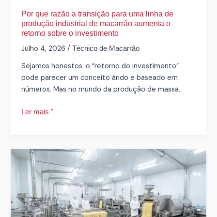
industrial
Por que razão a transição para uma linha de
de
produção industrial de macarrão aumenta o
retorno sobre o investimento
macarrão
aumenta
Julho 4, 2026
/
Técnico de Macarrão
o
Sejamos honestos: o “retorno do investimento”
retorno
pode parecer um conceito árido e baseado em
sobre
números. Mas no mundo da produção de massa,
o
investimento
Ler mais "
Guia
passo
a
passo:
Por
dentro