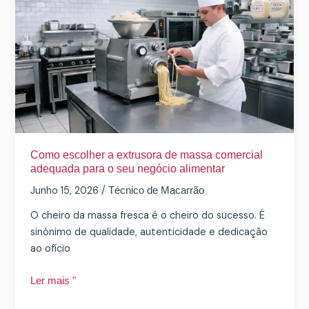
escolher
a
extrusora
de
massa
comercial
adequada
para
o
seu
Como escolher a extrusora de massa comercial
negócio
adequada para o seu negócio alimentar
alimentar
Junho 15, 2026
/
Técnico de Macarrão
O cheiro da massa fresca é o cheiro do sucesso. É
sinónimo de qualidade, autenticidade e dedicação
ao ofício
Ler mais "