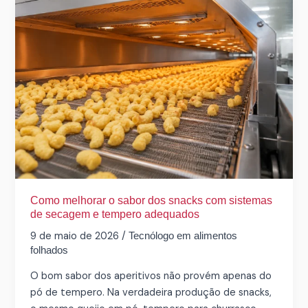
Como
melhorar
o
sabor
dos
snacks
com
sistemas
de
secagem
e
tempero
adequados
Como melhorar o sabor dos snacks com sistemas
de secagem e tempero adequados
9 de maio de 2026
/
Tecnólogo em alimentos
folhados
O bom sabor dos aperitivos não provém apenas do
pó de tempero. Na verdadeira produção de snacks,