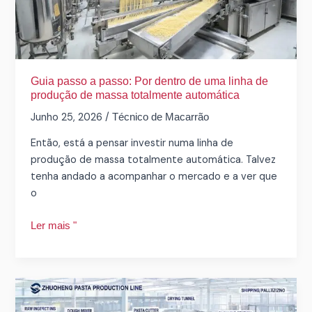
de
uma
linha
de
produção
Guia passo a passo: Por dentro de uma linha de
de
produção de massa totalmente automática
massa
Junho 25, 2026
/
Técnico de Macarrão
totalmente
Então, está a pensar investir numa linha de
automática
produção de massa totalmente automática. Talvez
tenha andado a acompanhar o mercado e a ver que
o
Ler mais "
A
ciência