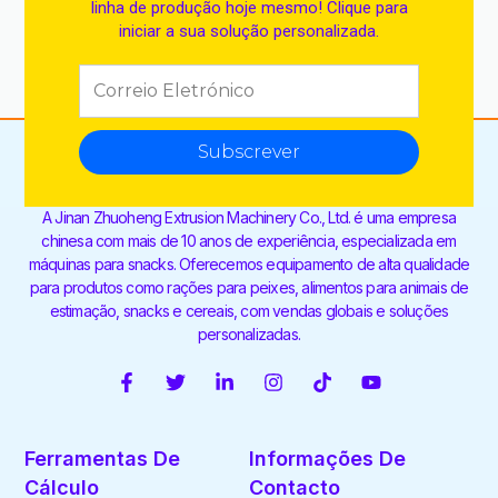
linha de produção hoje mesmo! Clique para
iniciar a sua solução personalizada.
Subscrever
A Jinan Zhuoheng Extrusion Machinery Co., Ltd. é uma empresa
chinesa com mais de 10 anos de experiência, especializada em
máquinas para snacks. Oferecemos equipamento de alta qualidade
para produtos como rações para peixes, alimentos para animais de
estimação, snacks e cereais, com vendas globais e soluções
personalizadas.
F
T
L
I
T
Y
a
w
i
n
i
o
c
i
n
s
k
u
e
t
k
t
t
t
Ferramentas De
Informações De
b
t
e
a
o
u
o
e
d
g
k
b
Cálculo
Contacto