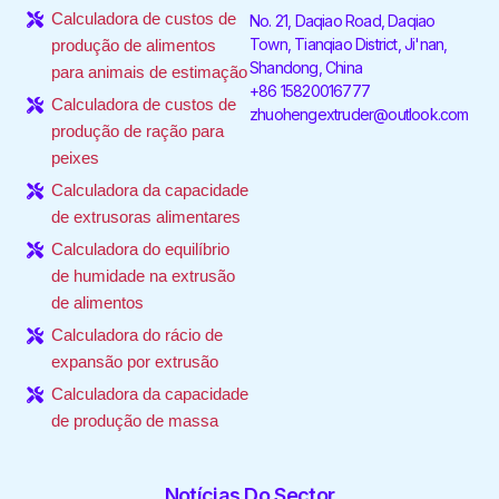
o
r
i
r
e
Calculadora de custos de
No. 21, Daqiao Road, Daqiao
k
n
a
-
-
m
Town, Tianqiao District, Ji'nan,
produção de alimentos
f
i
Shandong, China
para animais de estimação
n
+86 15820016777
Calculadora de custos de
zhuohengextruder@outlook.com
produção de ração para
peixes
Calculadora da capacidade
de extrusoras alimentares
Calculadora do equilíbrio
de humidade na extrusão
de alimentos
Calculadora do rácio de
expansão por extrusão
Calculadora da capacidade
de produção de massa
Notícias Do Sector