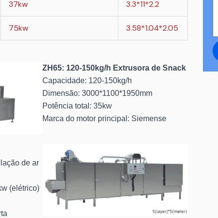
37kw
3.3*11*2.2
75kw
3.58*1.04*2.05
ZH65: 120-150kg/h Extrusora de Snack
Capacidade: 120-150kg/h
Dimensão: 3000*1100*1950mm
Potência total: 35kw
Marca do motor principal: Siemense
lação de ar
w (elétrico)
ta