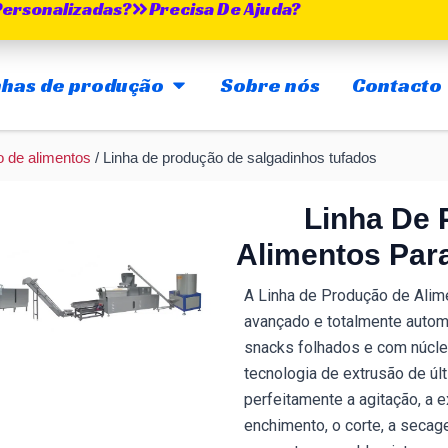
Personalizadas?
Precisa De Ajuda?
ABRIR MAIN PRODUCTION LINES
inhas de produção
Sobre nós
Contacto
 de alimentos
/ Linha de produção de salgadinhos tufados
Linha De 
Alimentos Par
A Linha de Produção de Ali
avançado e totalmente autom
snacks folhados e com núcleo
tecnologia de extrusão de úl
perfeitamente a agitação, a e
enchimento, o corte, a secag