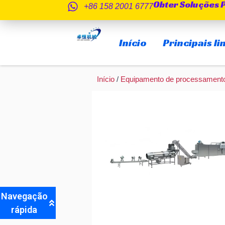
Obter Soluções 
Saltar
+86 158 2001 6777
para
o
Início
Principais l
conteúdo
Início
/
Equipamento de processamento
Navegação
rápida