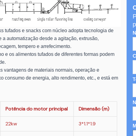
C
P
p
ks tufados e snacks com núcleo adopta tecnologia de
N
 a automatização desde a agitação, extrusão,
ecagem, tempero e arrefecimento.
ho e os alimentos tufados de diferentes formas podem
C
de.
as vantagens de materiais normais, operação e
 consumo de energia, alto rendimento, etc., e está em
T
N
Potência do motor principal
Dimensão (m)
22kw
3*1.1*1.9
M