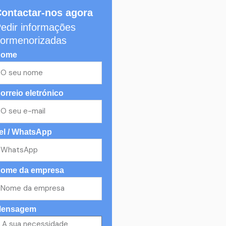
ontactar-nos agora
edir informações
ormenorizadas
ome
orreio eletrónico
el / WhatsApp
ome da empresa
ensagem