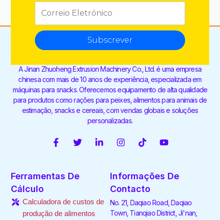
Subscrever
A Jinan Zhuoheng Extrusion Machinery Co., Ltd. é uma empresa
chinesa com mais de 10 anos de experiência, especializada em
máquinas para snacks. Oferecemos equipamento de alta qualidade
para produtos como rações para peixes, alimentos para animais de
estimação, snacks e cereais, com vendas globais e soluções
personalizadas.
F
T
L
I
T
Y
a
w
i
n
i
o
c
i
n
s
k
u
e
t
k
t
t
t
Ferramentas De
Informações De
b
t
e
a
o
u
o
e
d
g
k
b
Cálculo
Contacto
o
r
i
r
e
Calculadora de custos de
No. 21, Daqiao Road, Daqiao
k
n
a
-
-
m
Town, Tianqiao District, Ji'nan,
produção de alimentos