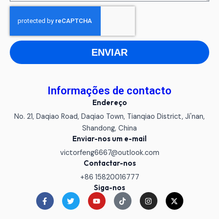
ENVIAR
Informações de contacto
Endereço
No. 21, Daqiao Road, Daqiao Town, Tianqiao District, Ji'nan,
Shandong, China
Enviar-nos um e-mail
victorfeng6667@outlook.com
Contactar-nos
+86 15820016777
Siga-nos
F
T
Y
T
I
X
a
w
o
i
n
-
c
i
u
k
s
t
e
t
t
t
t
w