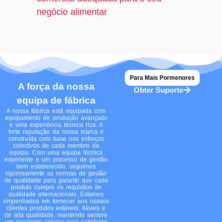
negócio alimentar
Para Mais Pormenores
A força da nossa
Obter Suporte
equipa de fábrica
A nossa fábrica está equipada com
equipamento de produção avançado
e uma experiência técnica rica. A
forte reputação da nossa marca é
construída com base nos esforços
colectivos de cada membro da
equipa. Com uma equipa técnica
experiente e um processo de gestão
bem estabelecido, seguimos
rigorosamente as normas de gestão
de qualidade para garantir que cada
produto cumpre os requisitos de
qualidade internacionais. Estamos
empenhados em fornecer aos nossos
clientes produtos estáveis, fiáveis e
de alta qualidade, mantendo sempre