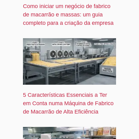
Como iniciar um negócio de fabrico
de macarrão e massas: um guia
completo para a criação da empresa
5 Características Essenciais a Ter
em Conta numa Máquina de Fabrico
de Macarrão de Alta Eficiência