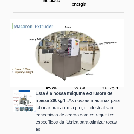
instalada
energia
ZHK
2,75 kw
2,75 kw
30-40 kg/h
TXF-
8,85 kw
5,5 kw
100 kg/h
100
TXF-
31 kw
19 kw
200 kg/h
3
200
TXF-
45 kw
35 kw
300 kg/h
4
300
Esta é a nossa máquina extrusora de
massa 200kg/h.
As nossas máquinas para
fabricar macarrão a preço industrial são
concebidas de acordo com os requisitos
específicos da fábrica para otimizar todas
as