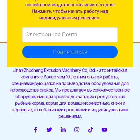
вашей производственной линии сегодня!
Нажмите, чтобы начать работу над
индивидуальным решением.
Подписаться
Jinan Zhuoheng Extrusion Machinery Co, Ltd. - это китайская
компания с более чем 10-летним опытом работы,
специализирующаяся на производстве оборудования для
производства снэков. Мы предлагаем высококачественное
оборудование для производства таких продуктов, как
рыбные корма, корма для домашних животных, снэки и
зерновые, с глобальными продажами и индивидуальными
решениями.
F
T
С
I
T
Y
a
w
с
n
i
o