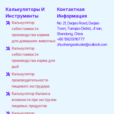
c
i
ы
s
k
u
e
t
л
t
t
t
Калькуляторы И
Контактная
b
t
к
a
o
u
o
e
а
g
k
b
Инструменты
Информация
o
r
н
r
e
Калькулятор
No. 21, Daqiao Road, Daqiao
k
а
a
-
с
m
Town, Tianqiao District, Ji'nan,
себестоимости
f
а
Shandong, China
производства кормов
й
+86 15820016777
для домашних животных
т
zhuohengextruder@outlook.com
Калькулятор
себестоимости
производства корма для
рыб
Калькулятор
производительности
пищевого экструдера
Калькулятор баланса
влажности при экструзии
пищевых продуктов
Калькулятор