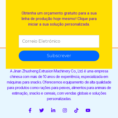
Obtenha um orçamento gratuito para a sua
linha de produção hoje mesmo! Clique para
iniciar a sua solução personalizada.
Subscrever
A Jinan Zhuoheng Extrusion Machinery Co., Ltd. é uma empresa
chinesa com mais de 10 anos de experiência, especializada em
máquinas para snacks. Oferecemos equipamento de alta qualidade
para produtos como rações para peixes, alimentos para animais de
estimação, snacks e cereais, com vendas globais e soluções
personalizadas.
F
T
L
I
T
Y
a
w
i
n
i
o