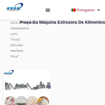
Saltar
para
Portuguese
o
conteúdo
Preço Da Máquina Extrusora De Alimentos
/ Produtos
Início
etiquetados
com
“Food
Extruder
Machine
Price”