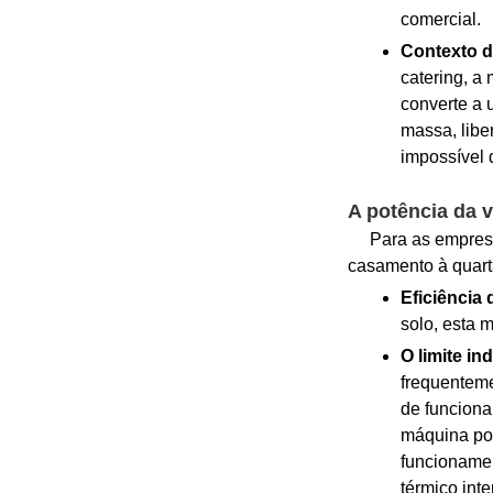
comercial.
Contexto d
catering, a
converte a
massa, libe
impossível 
A potência da v
Para as empresas 
casamento à quarta
Eficiência
solo, esta 
O limite ind
frequenteme
de funciona
máquina pod
funcionamen
térmico int