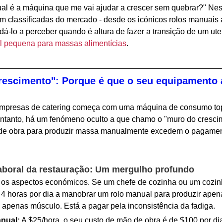
al é a máquina que me vai ajudar a crescer sem quebrar?" Nes
 classificadas do mercado - desde os icónicos rolos manuais a
judá-lo a perceber quando é altura de fazer a transição de um ut
l pequena para massas alimentícias
.
escimento": Porque é que o seu equipamento at
presas de catering começa com uma máquina de consumo top
entanto, há um fenómeno oculto a que chamo o "muro do cresci
 de obra para produzir massa manualmente excedem o pagame
aboral da restauração: Um mergulho profundo
s aspectos económicos. Se um chefe de cozinha ou um cozinh
 4 horas por dia a manobrar um rolo manual para produzir apen
 apenas músculo. Está a pagar pela inconsistência da fadiga.
nual:
A $25/hora, o seu custo de mão de obra é de $100 por d