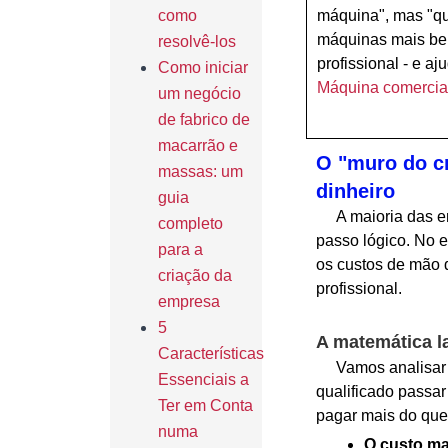
como
máquina", mas "qu
máquinas mais bem
resolvê-los
profissional - e a
Como iniciar
Máquina comercia
um negócio
de fabrico de
macarrão e
O "muro do cr
massas: um
dinheiro
guia
A maioria das em
completo
passo lógico. No 
para a
os custos de mão
criação da
profissional.
empresa
5
A matemática l
Características
Vamos analisar o
Essenciais a
qualificado passar
Ter em Conta
pagar mais do que
numa
O custo ma