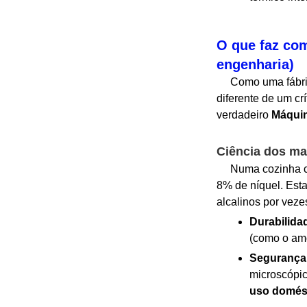
O que faz com
engenharia)
Como uma fábrica 
diferente de um cr
verdadeiro
Máquin
Ciência dos mat
Numa cozinha come
8% de níquel. Esta
alcalinos por veze
Durabilida
(como o amó
Segurança
microscópic
uso domés