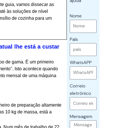
ajuda
te guia, vamos dissecar as
té às soluções de nível
Nome
ensílio de cozinha para um
País
ual lhe está a custar
o de gama. É um primeiro
WhatsAPP
mento". Isto acontece quando
nto mensal de uma máquina
Correio
eletrónico
eiro de preparação altamente
as 10 kg de massa, está a
Mensagem
ia. Num mês de trabalho de 22