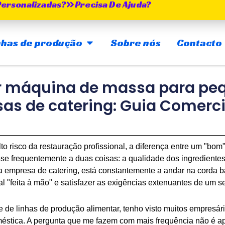
Personalizadas?
Precisa De Ajuda?
ABRIR MAIN PRODUCTION LINES
inhas de produção
Sobre nós
Contacto
r máquina de massa para pe
as de catering: Guia Comerci
risco da restauração profissional, a diferença entre um "bom
-se frequentemente a duas coisas: a qualidade dos ingrediente
empresa de catering, está constantemente a andar na corda 
l "feita à mão" e satisfazer as exigências extenuantes de um s
e linhas de produção alimentar, tenho visto muitos empresári
stica. A pergunta que me fazem com mais frequência não é ap