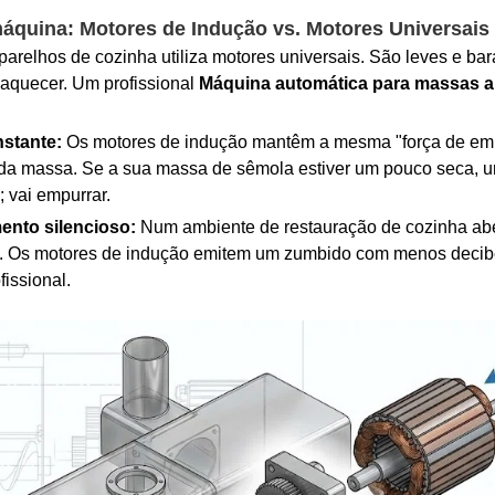
áquina: Motores de Indução vs. Motores Universais
relhos de cozinha utiliza motores universais. São leves e bar
aquecer. Um profissional
Máquina automática para massas al
nstante:
Os motores de indução mantêm a mesma "força de em
 da massa. Se a sua massa de sêmola estiver um pouco seca, u
; vai empurrar.
nto silencioso:
Num ambiente de restauração de cozinha aber
s. Os motores de indução emitem um zumbido com menos decib
fissional.