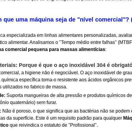
 que uma máquina seja de "nível comercial"? 
especializada em linhas alimentares personalizadas, avali
ítico alimentar. Analisamos o "Tempo médio entre falhas" (MTBF
a comercial pequena para massas alimentícias
:
eriais: Porque é que o aço inoxidável 304 é obrigató
rcial, a higiene não é negociável. O aço inoxidável de gra
 química específica torna-o resistente aos ácidos orgânicos pr
s utilizados no fabrico de massa.
de:
Suporta mangueiras de alta pressão e produtos químicos de
nio quaternário) sem furar.
:
Não é poroso, o que significa que as bactérias não se podem
as da superfície. Este é um requisito padrão para qualquer
Máq
tico
que reivindica o estatuto de "Profissional".