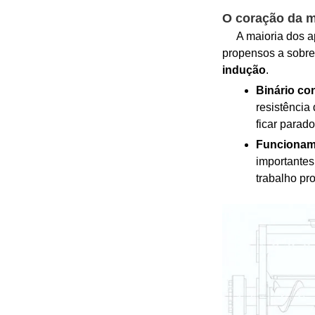
O coração da m
A maioria dos apa
propensos a sobre
indução
.
Binário co
resistência
ficar parado
Funcioname
importante
trabalho pro