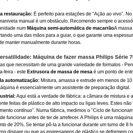
a restauração:
É perfeito para estações de "Ação ao vivo". N
 manivela manual é um obstáculo. Recomendo sempre o acessó
 unidade num
Máquina semi-automática de macarrão
A massa 
rtando uma das mãos para a guiar, o que garante uma espessur
de manter manualmente durante horas.
ersatilidade: Máquina de fazer massa Philips Série 
que necessitam de uma grande variedade de formatos - Penne 
-feira - este
Extrusora de massa de mesa
é um ponto de ent
 da automatização:
Mistura, amassa e extrude em menos de 10 
máquina é essencialmente um assistente de preparação digital.
ustrial:
Aqui está a verdade de fábrica: a câmara de mistura e a
nte feitas de plástico de alto impacto ou ligas leves. Estes nã
mento contínuo". Numa fábrica, medimos o "Ciclo de funciona
e funcionar antes de ter de arrefecer. A Philips é uma máquin
to de 20%. Se tentar pô-la a funcionar durante um turno de 8 ho
erno dispare ou que as engrenagens de plástico se deformem com