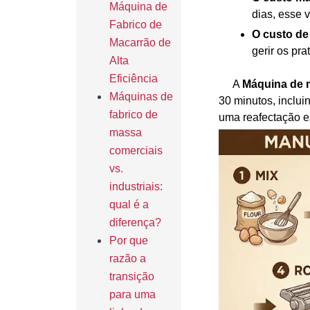
Máquina de
dias, esse v
Fabrico de
O custo de
Macarrão de
gerir os pr
Alta
Eficiência
A
Máquina de 
Máquinas de
30 minutos, inclu
fabrico de
uma reafectação e
massa
comerciais
vs.
industriais:
qual é a
diferença?
Por que
razão a
transição
para uma