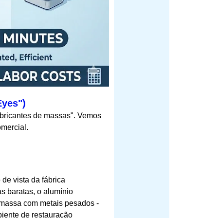
Eyes")
bricantes de massas". Vemos
mercial.
 de vista da fábrica
as baratas, o alumínio
 massa com metais pesados -
biente de restauração