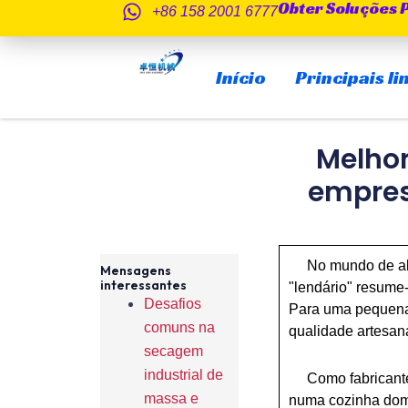
Obter Soluções 
Saltar
+86 158 2001 6777
para
o
Início
Principais l
conteúdo
Melho
empres
No mundo de alto 
Mensagens
interessantes
"lendário" resume
Desafios
Para uma pequena 
comuns na
qualidade artesana
secagem
industrial de
Como fabricante d
massa e
numa cozinha domé