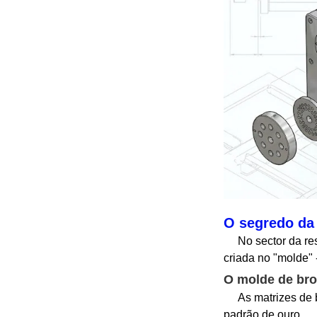
O segredo da 
No sector da rest
criada no "molde" 
O molde de bro
As matrizes de br
padrão de ouro.