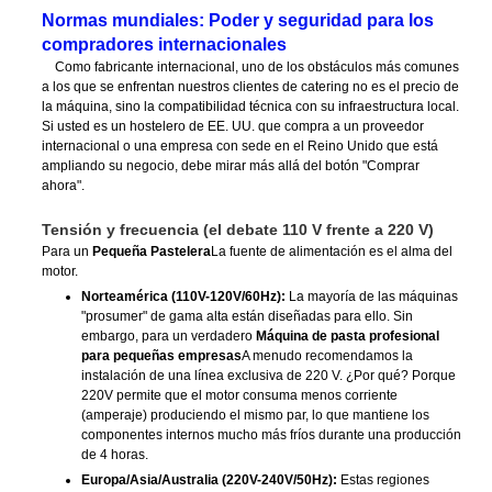
Normas mundiales: Poder y seguridad para los
compradores internacionales
Como fabricante internacional, uno de los obstáculos más comunes
a los que se enfrentan nuestros clientes de catering no es el precio de
la máquina, sino la compatibilidad técnica con su infraestructura local.
Si usted es un hostelero de EE. UU. que compra a un proveedor
internacional o una empresa con sede en el Reino Unido que está
ampliando su negocio, debe mirar más allá del botón "Comprar
ahora".
Tensión y frecuencia (el debate 110 V frente a 220 V)
Para un
Pequeña Pastelera
La fuente de alimentación es el alma del
motor.
Norteamérica (110V-120V/60Hz):
La mayoría de las máquinas
"prosumer" de gama alta están diseñadas para ello. Sin
embargo, para un verdadero
Máquina de pasta profesional
para pequeñas empresas
A menudo recomendamos la
instalación de una línea exclusiva de 220 V. ¿Por qué? Porque
220V permite que el motor consuma menos corriente
(amperaje) produciendo el mismo par, lo que mantiene los
componentes internos mucho más fríos durante una producción
de 4 horas.
Europa/Asia/Australia (220V-240V/50Hz):
Estas regiones