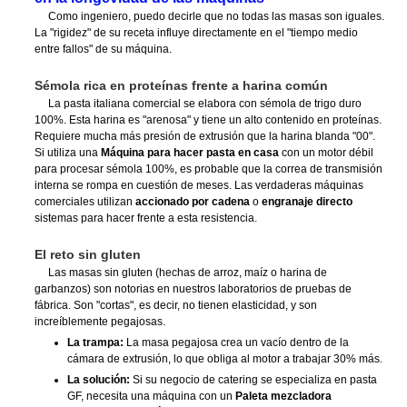
Como ingeniero, puedo decirle que no todas las masas son iguales.
La "rigidez" de su receta influye directamente en el "tiempo medio
entre fallos" de su máquina.
Sémola rica en proteínas frente a harina común
La pasta italiana comercial se elabora con sémola de trigo duro
100%. Esta harina es "arenosa" y tiene un alto contenido en proteínas.
Requiere mucha más presión de extrusión que la harina blanda "00".
Si utiliza una
Máquina para hacer pasta en casa
con un motor débil
para procesar sémola 100%, es probable que la correa de transmisión
interna se rompa en cuestión de meses. Las verdaderas máquinas
comerciales utilizan
accionado por cadena
o
engranaje directo
sistemas para hacer frente a esta resistencia.
El reto sin gluten
Las masas sin gluten (hechas de arroz, maíz o harina de
garbanzos) son notorias en nuestros laboratorios de pruebas de
fábrica. Son "cortas", es decir, no tienen elasticidad, y son
increíblemente pegajosas.
La trampa:
La masa pegajosa crea un vacío dentro de la
cámara de extrusión, lo que obliga al motor a trabajar 30% más.
La solución:
Si su negocio de catering se especializa en pasta
GF, necesita una máquina con un
Paleta mezcladora