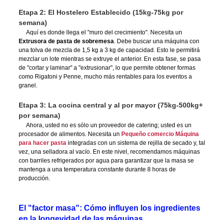
Etapa 2: El Hostelero Establecido (15kg-75kg por
semana)
Aquí es donde llega el "muro del crecimiento". Necesita un
Extrusora de pasta de sobremesa
. Debe buscar una máquina con
una tolva de mezcla de 1,5 kg a 3 kg de capacidad. Esto le permitirá
mezclar un lote mientras se extruye el anterior. En esta fase, se pasa
de "cortar y laminar" a "extrusionar", lo que permite obtener formas
como Rigatoni y Penne, mucho más rentables para los eventos a
granel.
Etapa 3: La cocina central y al por mayor (75kg-500kg+
por semana)
Ahora, usted no es sólo un proveedor de catering; usted es un
procesador de alimentos. Necesita un
Pequeño comercio
Máquina
para hacer pasta
integradas con un sistema de rejilla de secado y, tal
vez, una selladora al vacío. En este nivel, recomendamos máquinas
con barriles refrigerados por agua para garantizar que la masa se
mantenga a una temperatura constante durante 8 horas de
producción.
El "factor masa": Cómo influyen los ingredientes
en la longevidad de las máquinas