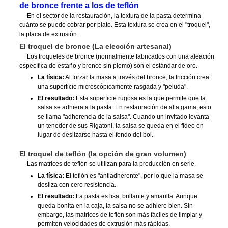
de bronce frente a los de teflón
En el sector de la restauración, la textura de la pasta determina
cuánto se puede cobrar por plato. Esta textura se crea en el "troquel",
la placa de extrusión.
El troquel de bronce (La elección artesanal)
Los troqueles de bronce (normalmente fabricados con una aleación
específica de estaño y bronce sin plomo) son el estándar de oro.
La física:
Al forzar la masa a través del bronce, la fricción crea
una superficie microscópicamente rasgada y "peluda".
El resultado:
Esta superficie rugosa es la que permite que la
salsa se adhiera a la pasta. En restauración de alta gama, esto
se llama "adherencia de la salsa". Cuando un invitado levanta
un tenedor de sus Rigatoni, la salsa se queda en el fideo en
lugar de deslizarse hasta el fondo del bol.
El troquel de teflón (la opción de gran volumen)
Las matrices de teflón se utilizan para la producción en serie.
La física:
El teflón es "antiadherente", por lo que la masa se
desliza con cero resistencia.
El resultado:
La pasta es lisa, brillante y amarilla. Aunque
queda bonita en la caja, la salsa no se adhiere bien. Sin
embargo, las matrices de teflón son más fáciles de limpiar y
permiten velocidades de extrusión más rápidas.