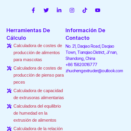
F
T
L
I
T
Y
a
w
i
n
i
o
c
i
n
s
k
u
e
t
k
t
t
t
Herramientas De
Información De
b
t
e
a
o
u
o
e
d
g
k
b
Cálculo
Contacto
o
r
i
r
e
Calculadora de costes de
No. 21, Daqiao Road, Daqiao
k
n
a
-
-
m
Town, Tianqiao District, Ji'nan,
producción de alimentos
f
i
Shandong, China
para mascotas
n
+86 15820016777
Calculadora de costes de
zhuohengextruder@outlook.com
producción de pienso para
peces
Calculadora de capacidad
de extrusoras alimentarias
Calculadora del equilibrio
de humedad en la
extrusión de alimentos
Calculadora de la relación