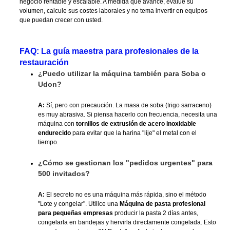
negocio rentable y escalable. A medida que avance, evalúe su
volumen, calcule sus costes laborales y no tema invertir en equipos
que puedan crecer con usted.
FAQ: La guía maestra para profesionales de la
restauración
¿Puedo utilizar la máquina también para Soba o
Udon?
A:
Sí, pero con precaución. La masa de soba (trigo sarraceno)
es muy abrasiva. Si piensa hacerlo con frecuencia, necesita una
máquina con
tornillos de extrusión de acero inoxidable
endurecido
para evitar que la harina "lije" el metal con el
tiempo.
¿Cómo se gestionan los "pedidos urgentes" para
500 invitados?
A:
El secreto no es una máquina más rápida, sino el método
"Lote y congelar". Utilice una
Máquina de pasta profesional
para pequeñas empresas
producir la pasta 2 días antes,
congelarla en bandejas y hervirla directamente congelada. Esto