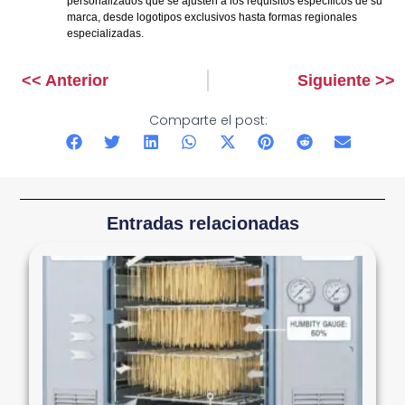
personalizados que se ajusten a los requisitos específicos de su
marca, desde logotipos exclusivos hasta formas regionales
especializadas.
<< Anterior
Siguiente >>
Anterior
Siguiente
Comparte el post:
Entradas relacionadas