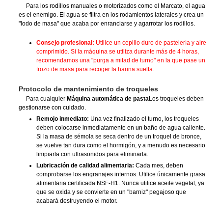
Para los rodillos manuales o motorizados como el Marcato, el agua
es el enemigo. El agua se filtra en los rodamientos laterales y crea un
"lodo de masa" que acaba por enranciarse y agarrotar los rodillos.
Consejo profesional:
Utilice un cepillo duro de pastelería y aire
comprimido. Si la máquina se utiliza durante más de 4 horas,
recomendamos una "purga a mitad de turno" en la que pase un
trozo de masa para recoger la harina suelta.
Protocolo de mantenimiento de troqueles
Para cualquier
Máquina automática de pasta
Los troqueles deben
gestionarse con cuidado.
Remojo inmediato:
Una vez finalizado el turno, los troqueles
deben colocarse inmediatamente en un baño de agua caliente.
Si la masa de sémola se seca dentro de un troquel de bronce,
se vuelve tan dura como el hormigón, y a menudo es necesario
limpiarla con ultrasonidos para eliminarla.
Lubricación de calidad alimentaria:
Cada mes, deben
comprobarse los engranajes internos. Utilice únicamente grasa
alimentaria certificada NSF-H1. Nunca utilice aceite vegetal, ya
que se oxida y se convierte en un "barniz" pegajoso que
acabará destruyendo el motor.