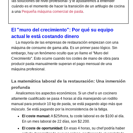
las soluciones de nivel profesional- y le ayudaremos a entender
cuándo es el momento de hacer la transición de un artilugio de cocina
a una
Pequeña máquina comercial de pasta
.
El "muro del crecimiento": Por qué su equipo
actual le está costando dinero
La mayoría de las empresas de restauración empiezan con una
máquina de consumo de gama alta. Es un primer paso lógico. Sin
embargo, hay un fenómeno oculto que yo llamo el "Muro del
Crecimiento". Esto ocurre cuando los costes de mano de obra para
producir pasta manualmente superan el pago mensual de una
máquina profesional.
La matemática laboral de la restauración: Una inmersión
profunda
Analicemos los aspectos económicos. Si un chef o un cocinero
altamente cualificado se pasa 4 horas al día manejando un rodillo
manual para producir 10 kg de pasta, se está pagando algo más que
músculo. Se está pagando por la inconsistencia de la fatiga.
El coste manual:
A $25/hora, tu coste laboral es de $100 al día.
En un mes laboral de 22 días, son $2.200.
El coste de oportunidad:
En esas 4 horas, su chef podría haber