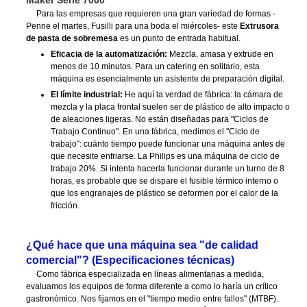
Para las empresas que requieren una gran variedad de formas -
Penne el martes, Fusilli para una boda el miércoles- este
Extrusora
de pasta de sobremesa
es un punto de entrada habitual.
Eficacia de la automatización:
Mezcla, amasa y extrude en
menos de 10 minutos. Para un catering en solitario, esta
máquina es esencialmente un asistente de preparación digital.
El límite industrial:
He aquí la verdad de fábrica: la cámara de
mezcla y la placa frontal suelen ser de plástico de alto impacto o
de aleaciones ligeras. No están diseñadas para "Ciclos de
Trabajo Continuo". En una fábrica, medimos el "Ciclo de
trabajo": cuánto tiempo puede funcionar una máquina antes de
que necesite enfriarse. La Philips es una máquina de ciclo de
trabajo 20%. Si intenta hacerla funcionar durante un turno de 8
horas, es probable que se dispare el fusible térmico interno o
que los engranajes de plástico se deformen por el calor de la
fricción.
¿Qué hace que una máquina sea "de calidad
comercial"? (Especificaciones técnicas)
Como fábrica especializada en líneas alimentarias a medida,
evaluamos los equipos de forma diferente a como lo haría un crítico
gastronómico. Nos fijamos en el "tiempo medio entre fallos" (MTBF).