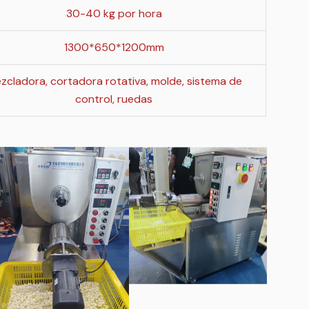
30-40 kg por hora
1300*650*1200mm
zcladora, cortadora rotativa, molde, sistema de
control, ruedas