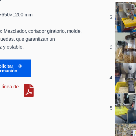
×650×1200 mm
:
Mezclador, cortador giratorio, molde,
 ruedas, que garantizan un
 y estable.
licitar
ormación
 línea de