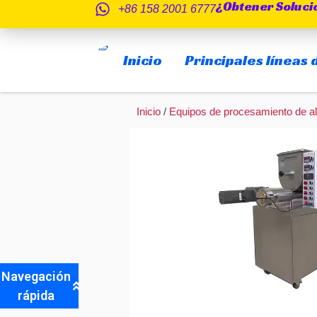
¿Obtener Soluci
Ir
+86 158 2001 6777
al
contenido
Inicio
Principales líneas
Inicio
/
Equipos de procesamiento de a
Navegación
rápida