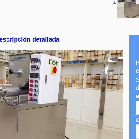
escripción detallada
P
c
S
d
N
C