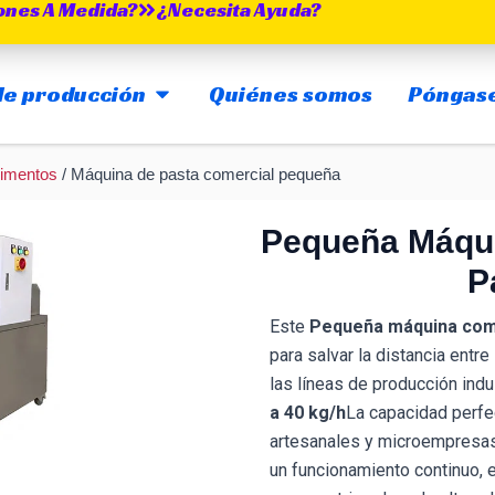
ones A Medida?
¿Necesita Ayuda?
ABIERTO MAIN PRODUCTION LINES
 de producción
Quiénes somos
Póngase
limentos
/ Máquina de pasta comercial pequeña
Pequeña Máqui
P
Este
Pequeña máquina come
para salvar la distancia entr
las líneas de producción indu
a 40 kg/h
La capacidad perfec
artesanales y microempresas
un funcionamiento continuo, 