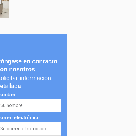
óngase en contacto
on nosotros
olicitar información
etallada
ombre
orreo electrónico