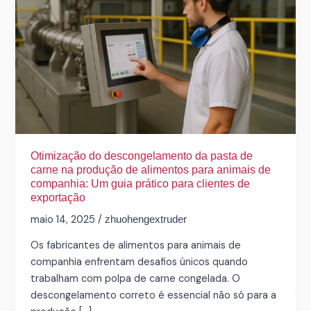
da
pasta
de
carne
na
produção
de
alimentos
para
animais
Otimização do descongelamento da pasta de
carne na produção de alimentos para animais de
de
companhia: Um guia prático para clientes de
companhia:
exportação
Um
maio 14, 2025
/
zhuohengextruder
guia
prático
Os fabricantes de alimentos para animais de
para
companhia enfrentam desafios únicos quando
clientes
trabalham com polpa de carne congelada. O
de
descongelamento correto é essencial não só para a
exportação