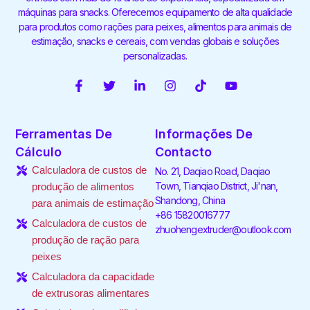
máquinas para snacks. Oferecemos equipamento de alta qualidade
para produtos como rações para peixes, alimentos para animais de
estimação, snacks e cereais, com vendas globais e soluções
personalizadas.
F
T
L
I
T
Y
a
w
i
n
i
o
c
i
n
s
k
u
e
t
k
t
t
t
Ferramentas De
Informações De
b
t
e
a
o
u
o
e
d
g
k
b
Cálculo
Contacto
o
r
i
r
e
Calculadora de custos de
No. 21, Daqiao Road, Daqiao
k
n
a
-
-
m
Town, Tianqiao District, Ji'nan,
produção de alimentos
f
i
Shandong, China
para animais de estimação
n
+86 15820016777
Calculadora de custos de
zhuohengextruder@outlook.com
produção de ração para
peixes
Calculadora da capacidade
de extrusoras alimentares