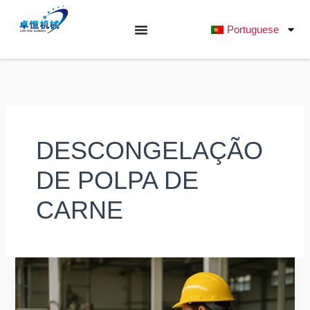
Saltar
para
Portuguese
o
conteúdo
DESCONGELAÇÃO
DE POLPA DE
CARNE
Otimização
do
descongelamento