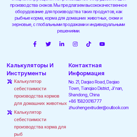
производства снэков. Мы предлагаем высококачественное
оборудование для производства таких продуктов, как
рыбные корма, корма для домашних животных, снэки и
зерновые, с глобальными продажами и индивидуальными
решениями.
F
T
С
I
T
Y
a
w
с
n
i
o
c
i
ы
s
k
u
e
t
л
t
t
t
Калькуляторы И
Контактная
b
t
к
a
o
u
o
e
а
g
k
b
Инструменты
Информация
o
r
н
r
e
Калькулятор
No. 21, Daqiao Road, Daqiao
k
а
a
-
с
m
Town, Tianqiao District, Ji'nan,
себестоимости
f
а
Shandong, China
производства кормов
й
+86 15820016777
для домашних животных
т
zhuohengextruder@outlook.com
Калькулятор
себестоимости
производства корма для
рыб