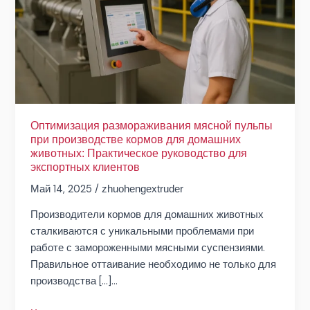
производстве
кормов
для
домашних
животных:
Практическое
руководство
для
Оптимизация размораживания мясной пульпы
при производстве кормов для домашних
экспортных
животных: Практическое руководство для
клиентов
экспортных клиентов
Май 14, 2025
/
zhuohengextruder
Производители кормов для домашних животных
сталкиваются с уникальными проблемами при
работе с замороженными мясными суспензиями.
Правильное оттаивание необходимо не только для
производства [...]...