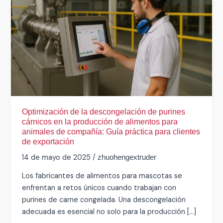
descongelación
de
purines
cárnicos
en
la
producción
de
alimentos
para
Optimización de la descongelación de purines
cárnicos en la producción de alimentos para
animales
animales de compañía: Guía práctica para clientes
de
de exportación
compañía:
14 de mayo de 2025
/
zhuohengextruder
Guía
práctica
Los fabricantes de alimentos para mascotas se
para
enfrentan a retos únicos cuando trabajan con
clientes
purines de carne congelada. Una descongelación
de
adecuada es esencial no solo para la producción [...]
exportación