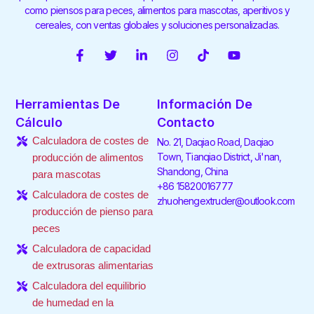
como piensos para peces, alimentos para mascotas, aperitivos y
cereales, con ventas globales y soluciones personalizadas.
F
T
L
I
T
Y
a
w
i
n
i
o
c
i
n
s
k
u
e
t
k
t
t
t
Herramientas De
Información De
b
t
e
a
o
u
o
e
d
g
k
b
Cálculo
Contacto
o
r
i
r
e
Calculadora de costes de
No. 21, Daqiao Road, Daqiao
k
n
a
-
-
m
Town, Tianqiao District, Ji'nan,
producción de alimentos
f
i
Shandong, China
para mascotas
n
+86 15820016777
Calculadora de costes de
zhuohengextruder@outlook.com
producción de pienso para
peces
Calculadora de capacidad
de extrusoras alimentarias
Calculadora del equilibrio
de humedad en la