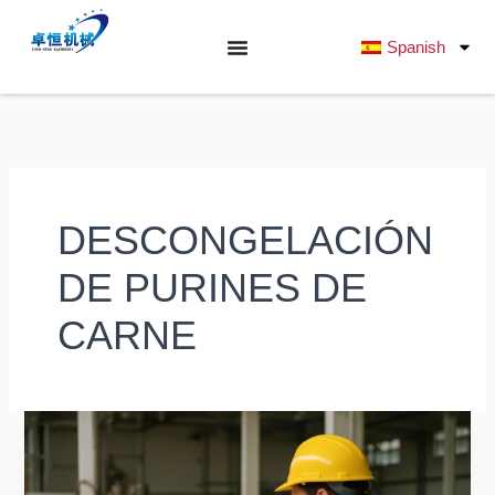
Ir
al
Spanish
contenido
DESCONGELACIÓN
DE PURINES DE
CARNE
Optimización
de
la