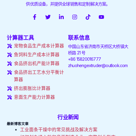
供优质设备，并提供全球销售和定制解决方案。
F
推
L
I
T
Y
a
特
i
n
i
o
c
n
s
k
u
e
k
t
t
t
计算器工具
联系信息
b
e
a
o
u
o
d
g
k
b
宠物食品生产成本计算器
中国山东省济南市天桥区大桥镇大
o
i
r
e
桥路 21 号
k
n
a
鱼饲料生产成本计算器
+86 15820016777
-
-
m
食品挤出机产能计算器
f
i
zhuohengextruder@outlook.com
n
食品挤出工艺水分平衡计
算器
挤出膨胀比计算器
意面生产能力计算器
行业新闻
最新博客文章
工业面条干燥中的常见挑战及解决方案