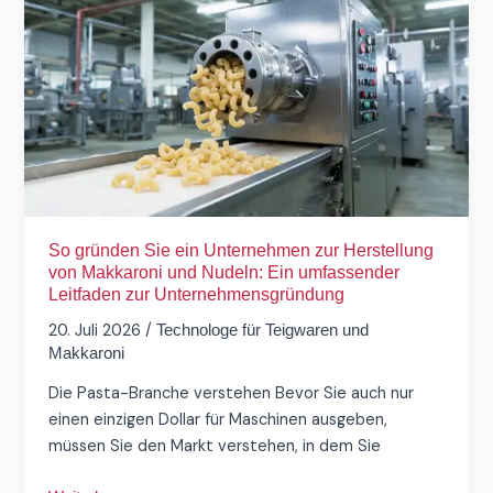
gründen
Sie
ein
Unternehmen
zur
Herstellung
von
Makkaroni
und
Nudeln:
So gründen Sie ein Unternehmen zur Herstellung
Ein
von Makkaroni und Nudeln: Ein umfassender
Leitfaden zur Unternehmensgründung
umfassender
Leitfaden
20. Juli 2026
/
Technologe für Teigwaren und
zur
Makkaroni
Unternehmensgründung
Die Pasta-Branche verstehen Bevor Sie auch nur
einen einzigen Dollar für Maschinen ausgeben,
müssen Sie den Markt verstehen, in dem Sie