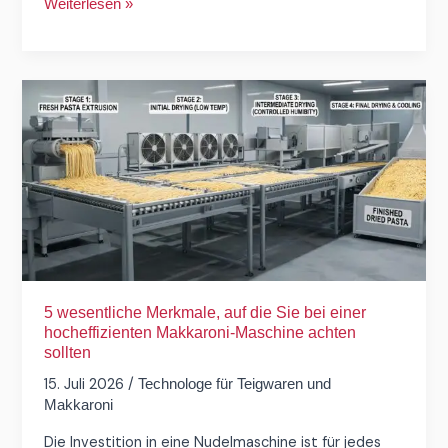
Weiterlesen »
5
wesentliche
Merkmale,
auf
die
Sie
bei
einer
hocheffizienten
Makkaroni-
5 wesentliche Merkmale, auf die Sie bei einer
Maschine
hocheffizienten Makkaroni-Maschine achten
sollten
achten
sollten
15. Juli 2026
/
Technologe für Teigwaren und
Makkaroni
Die Investition in eine Nudelmaschine ist für jedes