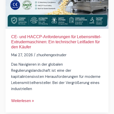
Ein
technischer
Leitfaden
für
den
Käufer
CE- und HACCP-Anforderungen für Lebensmittel-
Extrudermaschinen: Ein technischer Leitfaden für
den Käufer
Mai 27, 2026
/
zhuohengextruder
Das Navigieren in der globalen
Regulierungslandschaft ist eine der
kapitalintensivsten Herausforderungen für moderne
Lebensmittelhersteller. Bei der Vergrößerung eines
industriellen
Weiterlesen »