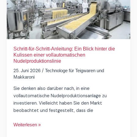
Ein
Blick
hinter
die
Kulissen
einer
vollautomatischen
Schritt-für-Schritt-Anleitung: Ein Blick hinter die
Nudelproduktionslinie
Kulissen einer vollautomatischen
Nudelproduktionslinie
25. Juni 2026
/
Technologe für Teigwaren und
Makkaroni
Sie denken also darüber nach, in eine
vollautomatische Nudelproduktionsanlage zu
investieren. Vielleicht haben Sie den Markt
beobachtet und festgestellt, dass die
Weiterlesen »