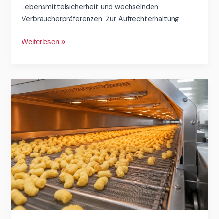
Lebensmittelsicherheit und wechselnden
Verbraucherpräferenzen. Zur Aufrechterhaltung
Weiterlesen »
Wie
man
den
Geschmack
von
Snacks
mit
geeigneten
Trocknungs-
und
Würzsystemen
verbessert