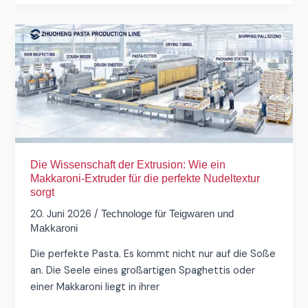
Die
Wissenschaft
der
Extrusion:
Wie
ein
Makkaroni-
Extruder
für
Die Wissenschaft der Extrusion: Wie ein
Makkaroni-Extruder für die perfekte Nudeltextur
die
sorgt
perfekte
20. Juni 2026
/
Nudeltextur
Technologe für Teigwaren und
Makkaroni
sorgt
Die perfekte Pasta. Es kommt nicht nur auf die Soße
an. Die Seele eines großartigen Spaghettis oder
einer Makkaroni liegt in ihrer