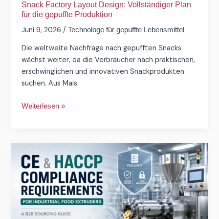
Snack Factory Layout Design: Vollständiger Plan
für die gepuffte Produktion
Juni 9, 2026
/
Technologe für gepuffte Lebensmittel
Die weltweite Nachfrage nach gepufften Snacks
wächst weiter, da die Verbraucher nach praktischen,
erschwinglichen und innovativen Snackprodukten
suchen. Aus Mais
Weiterlesen »
CE-
und
HACCP-
Anforderungen
für
Lebensmittel-
Extrudermaschinen: