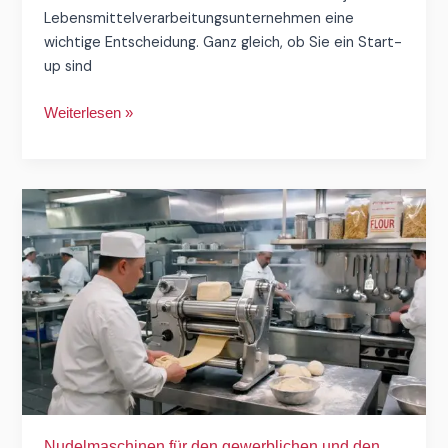
Lebensmittelverarbeitungsunternehmen eine
wichtige Entscheidung. Ganz gleich, ob Sie ein Start-
up sind
Weiterlesen »
Nudelmaschinen
für
den
gewerblichen
und
den
industriellen
Einsatz:
Was
ist
der
Nudelmaschinen für den gewerblichen und den