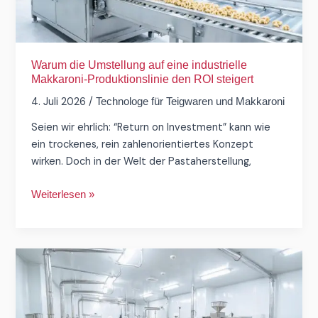
Produktionslinie
den
ROI
steigert
Warum die Umstellung auf eine industrielle
Makkaroni-Produktionslinie den ROI steigert
4. Juli 2026
/
Technologe für Teigwaren und Makkaroni
Seien wir ehrlich: “Return on Investment” kann wie
ein trockenes, rein zahlenorientiertes Konzept
wirken. Doch in der Welt der Pastaherstellung,
Weiterlesen »
Schritt-
für-
Schritt-
Anleitung: