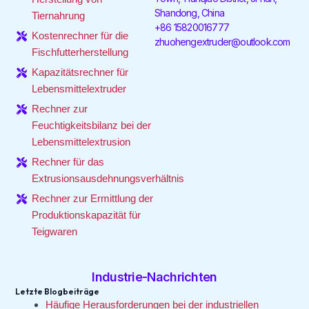
k
t
a
Shandong, China
-
i
m
Tiernahrung
f
n
+86 15820016777
Kostenrechner für die
zhuohengextruder@outlook.com
Fischfutterherstellung
Kapazitätsrechner für
Lebensmittelextruder
Rechner zur
Feuchtigkeitsbilanz bei der
Lebensmittelextrusion
Rechner für das
Extrusionsausdehnungsverhältnis
Rechner zur Ermittlung der
Produktionskapazität für
Teigwaren
Industrie-Nachrichten
Letzte Blogbeiträge
Häufige Herausforderungen bei der industriellen