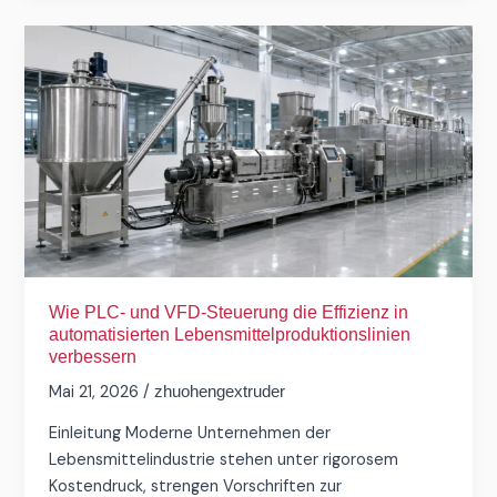
Wie
PLC-
und
VFD-
Steuerung
die
Effizienz
in
automatisierten
Lebensmittelproduktionslinien
verbessern
Wie PLC- und VFD-Steuerung die Effizienz in
automatisierten Lebensmittelproduktionslinien
verbessern
Mai 21, 2026
/
zhuohengextruder
Einleitung Moderne Unternehmen der
Lebensmittelindustrie stehen unter rigorosem
Kostendruck, strengen Vorschriften zur