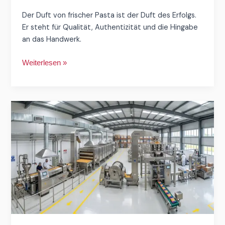
Der Duft von frischer Pasta ist der Duft des Erfolgs.
Er steht für Qualität, Authentizität und die Hingabe
an das Handwerk.
Weiterlesen »
Snack
Factory
Layout
Design:
Vollständiger
Plan
für
die
gepuffte
Produktion