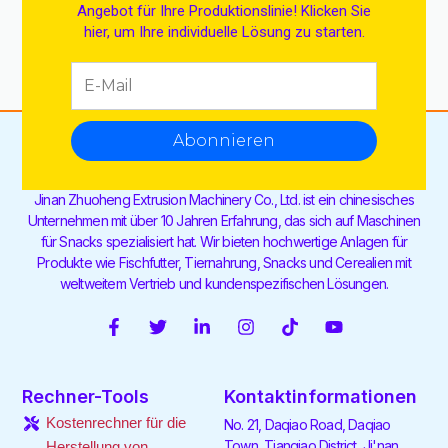
Angebot für Ihre Produktionslinie! Klicken Sie
hier, um Ihre individuelle Lösung zu starten.
Abonnieren
Jinan Zhuoheng Extrusion Machinery Co., Ltd. ist ein chinesisches
Unternehmen mit über 10 Jahren Erfahrung, das sich auf Maschinen
für Snacks spezialisiert hat. Wir bieten hochwertige Anlagen für
Produkte wie Fischfutter, Tiernahrung, Snacks und Cerealien mit
weltweitem Vertrieb und kundenspezifischen Lösungen.
F
T
V
I
T
Y
a
w
e
n
i
o
c
i
r
s
k
u
e
t
l
t
t
t
Rechner-Tools
Kontaktinformationen
b
t
i
a
o
u
o
e
n
g
k
b
Kostenrechner für die
No. 21, Daqiao Road, Daqiao
o
r
k
r
e
Town, Tianqiao District, Ji'nan,
Herstellung von