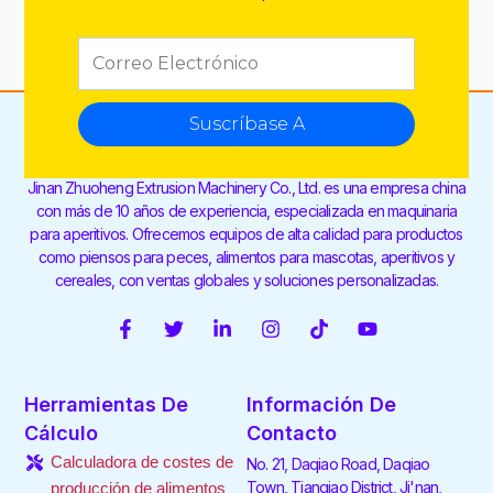
Suscríbase A
Jinan Zhuoheng Extrusion Machinery Co., Ltd. es una empresa china
con más de 10 años de experiencia, especializada en maquinaria
para aperitivos. Ofrecemos equipos de alta calidad para productos
como piensos para peces, alimentos para mascotas, aperitivos y
cereales, con ventas globales y soluciones personalizadas.
F
T
L
I
T
Y
a
w
i
n
i
o
c
i
n
s
k
u
e
t
k
t
t
t
Herramientas De
Información De
b
t
e
a
o
u
o
e
d
g
k
b
Cálculo
Contacto
o
r
i
r
e
Calculadora de costes de
No. 21, Daqiao Road, Daqiao
k
n
a
-
-
m
Town, Tianqiao District, Ji'nan,
producción de alimentos