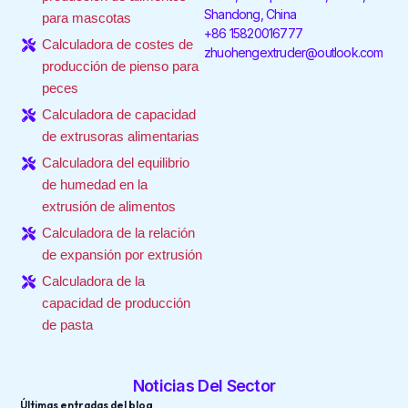
f
i
Shandong, China
para mascotas
n
+86 15820016777
Calculadora de costes de
zhuohengextruder@outlook.com
producción de pienso para
peces
Calculadora de capacidad
de extrusoras alimentarias
Calculadora del equilibrio
de humedad en la
extrusión de alimentos
Calculadora de la relación
de expansión por extrusión
Calculadora de la
capacidad de producción
de pasta
Noticias Del Sector
Últimas entradas del blog