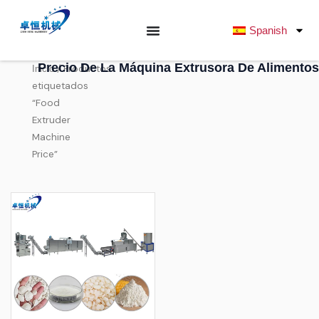
Ir
al
Spanish
contenido
Precio De La Máquina Extrusora De Alimentos
/ Productos
Inicio
etiquetados
“Food
Extruder
Machine
Price”