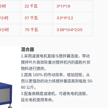
/小时
22 千瓦
3*1.1*1.9
斤/小时
37 千瓦
3.3*11*2.2
斤/小时
75 千瓦
3.58*1.04*2.05
混合器
1.采用减速电机直接与搅拌翼连接，带动
搅拌叶片高效轮番对搅拌机内的面粉片状
物料进行搅拌。
2.提高 100% 的传动效率，增加扭矩，从
而以更强劲的动力将搅拌量提高到每批 50-
60 公斤。
3.配备高精度减速机，可避免电机烧毁，
延长电机使用寿命。