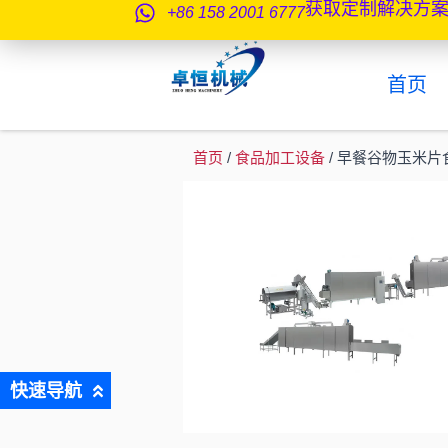
获取定制解决方
跳
+86 158 2001 6777
至
内
首页
容
首页
/
食品加工设备
/ 早餐谷物玉米
快速导航