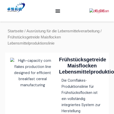
Zum
Inhalt
German
springen
Startseite
/
Ausrüstung für die Lebensmittelverarbeitung
/
Frühstücksgetreide Maisflocken
Lebensmittelproduktionslinie
Frühstücksgetreide
Maisflocken
Lebensmittelproduktio
Die Cornflakes-
Produktionslinie für
Frühstücksflocken ist
ein vollständig
integriertes System zur
Herstellung