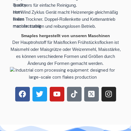
Trockners für einfache Reinigung.
Hot Wind Zyklus Gerät macht Heizenergie gleichmäßig
in den Trockner. Doppel-Rollenkette und Kettenantrieb
machen stabilen und reibungslosen Betrieb.
Smaples hergestellt von unseren Maschinen
Der Hauptrohstoff für Maisflocken Frühstücksflocken ist
Maismehl oder Maisgrütze oder Weizenmehl, Maisstärke,
es können verschiedene Formen und Größen durch
Änderung der Formen gemacht werden.
F
T
Y
T
X
I
a
w
o
i
-
n
c
i
u
k
t
s
e
t
t
t
w
t
b
t
u
o
i
a
o
e
b
k
t
g