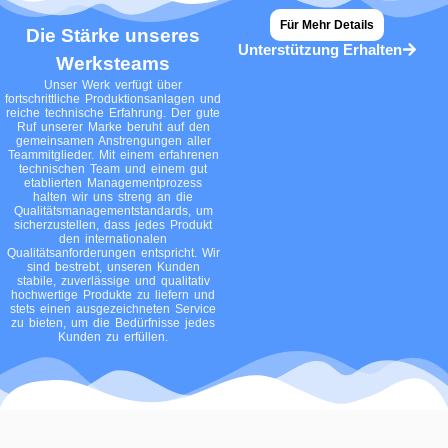
o
r
e
t
r
Für Mehr Details
k
e
a
Die Stärke unseres
Unterstützung Erhalten
r
m
Werksteams
-
Unser Werk verfügt über
fortschrittliche Produktionsanlagen und
q
reiche technische Erfahrung. Der gute
Ruf unserer Marke beruht auf den
u
gemeinsamen Anstrengungen aller
a
Teammitglieder. Mit einem erfahrenen
technischen Team und einem gut
d
etablierten Managementprozess
halten wir uns streng an die
r
Qualitätsmanagementstandards, um
sicherzustellen, dass jedes Produkt
a
den internationalen
t
Qualitätsanforderungen entspricht. Wir
sind bestrebt, unseren Kunden
stabile, zuverlässige und qualitativ
hochwertige Produkte zu liefern und
stets einen ausgezeichneten Service
zu bieten, um die Bedürfnisse jedes
Kunden zu erfüllen.