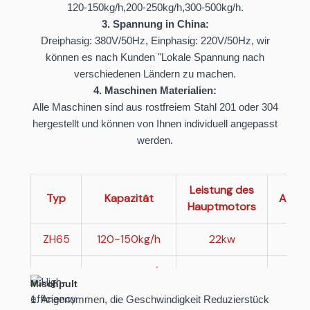
120-150kg/h,200-250kg/h,300-500kg/h.
3. Spannung in China:
Dreiphasig: 380V/50Hz, Einphasig: 220V/50Hz, wir
können es nach Kunden "Lokale Spannung nach
verschiedenen Ländern zu machen.
4. Maschinen Materialien:
Alle Maschinen sind aus rostfreiem Stahl 201 oder 304
hergestellt und können von Ihnen individuell angepasst
werden.
Leistung des
Typ
Kapazität
Abme
Hauptmotors
ZH65
120~150kg/h
22kw
3*
ZH70
200~250kg/h
37kw
3.3
Mischpult
1. Angenommen, die Geschwindigkeit Reduzierstück
ZH85
300~500kg/h
75kw
3.58*