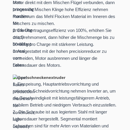
Motor direkt mit dem Mischen Flügel verbunden, dann
bringen die Mischen Klinge hohe Effizienz nehmen
Runden um das Mehl Flocken Material im Inneren des
Mischers zu mischen.
2. Die Übertragungseffizienz von 100%, erhöhen Sie
das Drehmoment, dann höher die Mischmenge bis zu
50-60kg pro Charge mit stärkerer Leistung.
3. Ausgestattet mit der hohen precisionreducer zu
vermeiden, Motor ausbrennen und länger die
Lebensdauer des Motors.
Doppelschneckenextruder
1. Einspeisung, Hauptantriebsvorrichtung und
rotierende Schneidvorrichtung nehmen Inverter an, um
die Geschwindigkeit mit leistungsfähigerem Antrieb,
stabilem Betrieb und niedrigem Verbrauch einzustellen.
2.. Die Schraube ist aus legiertem Stahl mit langer
Lebensdauer hergestellt. Segmental montiert
Schrauben sind für mehr Arten von Materialien und