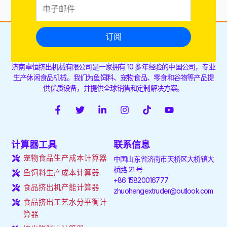
订阅
济南卓恒挤出机械有限公司是一家拥有 10 多年经验的中国公司，专业
生产休闲食品机械。我们为鱼饲料、宠物食品、零食和谷物等产品提
供优质设备，并提供全球销售和定制解决方案。
F
推
L
I
T
Y
a
特
i
n
i
o
c
n
s
k
u
e
k
t
t
t
计算器工具
联系信息
b
e
a
o
u
o
d
g
k
b
宠物食品生产成本计算器
中国山东省济南市天桥区大桥镇大
o
i
r
e
桥路 21 号
k
n
a
鱼饲料生产成本计算器
+86 15820016777
-
-
m
食品挤出机产能计算器
f
i
zhuohengextruder@outlook.com
n
食品挤出工艺水分平衡计
算器