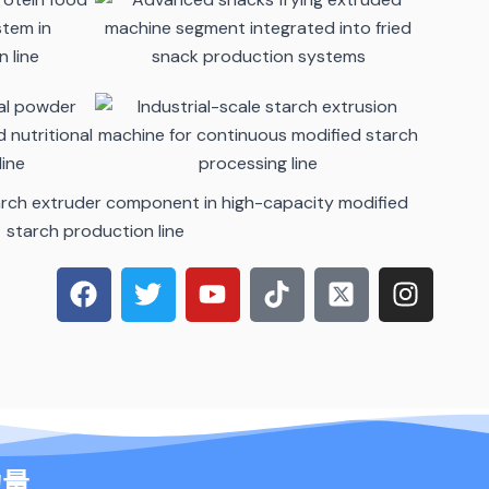
在
推
Y
T
X
I
F
特
o
i
-
n
a
u
k
t
s
c
t
t
w
t
e
u
o
i
a
b
b
k
t
g
o
e
t
r
o
e
a
力量