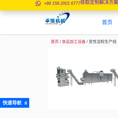
获取定制解决方
跳
+86 158 2001 6777
至
内
首页
容
首页
/
食品加工设备
/ 变性淀粉生产线
快速导航