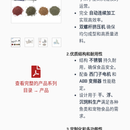
运营。
完全
自动连续加工
实现高效率。
双螺杆挤压机
确保
均匀成型和高质量进
料。
2.优质结构和耐用性
结构
不锈钢
持久耐
用，确保食品安全。
配备
西门子电机
和
ABB 变频器
性能稳
查看完整的产品系列
定。
目录 → 产品
设计用于
干、浮、
沉饲料生产
满足各种
鱼类和宠物食品的需
求。
3.定制化和多功能性