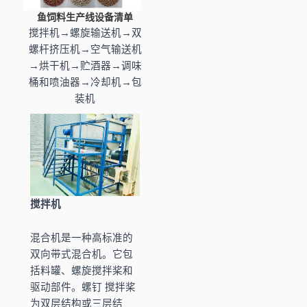
鱼饲料生产线设备清单
搅拌机→螺旋输送机→双
螺杆挤压机→空气输送机
→烘干机→贮酒器→调味
桶和喷油器→冷却机→包
装机
搅拌机
混合机是一种高标准的
双向带式混合机。它包
括料罐、螺旋搅拌桨和
驱动部件。
螺钉
搅拌桨
为双层结构或三层结