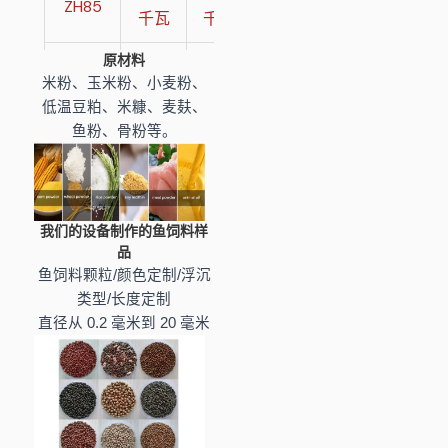
ZH85
500
30*3*3
千瓦
千瓦
原材料
330
230
1000-
ZH95
50*3*3
米粉、玉米粉、小麦粉、
千瓦
千瓦
1200
低温豆粕、米糠、麦麸、
鱼粉、骨粉等。
400
280
ZH115
2000
60*6*15
千瓦
千瓦
500
350
ZH135
3000
60*6*20
千瓦
千瓦
我们的设备制作的鱼饲料样
品
鱼饲料颗粒/颜色定制/浮沉
类型/长度定制
直径从 0.2 毫米到 20 毫米