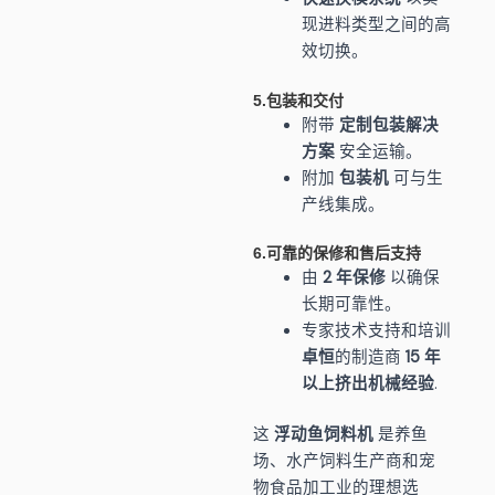
现进料类型之间的高
效切换。
5.包装和交付
附带
定制包装解决
方案
安全运输。
附加
包装机
可与生
产线集成。
6.可靠的保修和售后支持
由
2 年保修
以确保
长期可靠性。
专家技术支持和培训
卓恒
的制造商
15 年
以上挤出机械经验
.
这
浮动鱼饲料机
是养鱼
场、水产饲料生产商和宠
物食品加工业的理想选