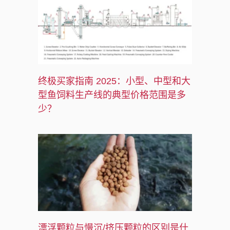
e
终极买家指南 2025：小型、中型和大
型鱼饲料生产线的典型价格范围是多
少？
漂浮颗粒与慢沉/挤压颗粒的区别是什