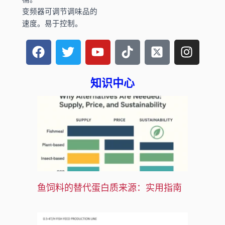
变频器可调节调味品的
速度。易于控制。
在
推
Y
T
X
I
F
特
o
i
-
n
a
u
k
t
s
c
t
t
w
t
知识中心
e
u
o
i
a
b
b
k
t
g
o
e
t
r
o
e
a
k
r
m
上
-
s
q
鱼饲料的替代蛋白质来源：实用指南
u
a
r