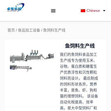
跳
至
Chinese
内
容
首页
/
食品加工设备
/ 鱼饲料生产线
鱼饲料生产线
我们的鱼饲料食品加工
生产线专为使用玉米、
谷物、蛋白质和糖蜜生
产优质浮性和沉性颗粒
饲料而设计。
最后制成
的饲料形状各异，营养
丰富，是鱼、虾、狗和
猫的理想饲料。
该设备
自动化程度高、效率
高，是大中型饲料厂和