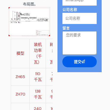
布局图。
公司名称
留言
装机
耗电
容量
功率
量
（公
尺寸
模型
（千
（千
斤/小
（米）
瓦）
瓦）
时）
提交
110
70
120-
ZH65
25*3*3
千瓦
千瓦
150
138
95
200-
ZH70
28*3*3
千瓦
千瓦
250
240
160