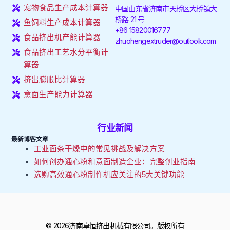
o
d
g
k
b
宠物食品生产成本计算器
中国山东省济南市天桥区大桥镇大
o
i
r
e
桥路 21 号
k
n
a
鱼饲料生产成本计算器
+86 15820016777
-
-
m
食品挤出机产能计算器
f
i
zhuohengextruder@outlook.com
n
食品挤出工艺水分平衡计
算器
挤出膨胀比计算器
意面生产能力计算器
行业新闻
最新博客文章
工业面条干燥中的常见挑战及解决方案
如何创办通心粉和意面制造企业：完整创业指南
选购高效通心粉制作机应关注的5大关键功能
© 2026济南卓恒挤出机械有限公司。版权所有