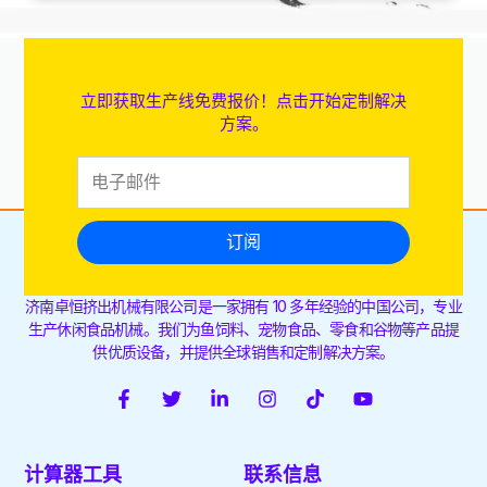
立即获取生产线免费报价！点击开始定制解决
方案。
订阅
济南卓恒挤出机械有限公司是一家拥有 10 多年经验的中国公司，专业
生产休闲食品机械。我们为鱼饲料、宠物食品、零食和谷物等产品提
供优质设备，并提供全球销售和定制解决方案。
F
推
L
I
T
Y
a
特
i
n
i
o
c
n
s
k
u
e
k
t
t
t
计算器工具
联系信息
b
e
a
o
u