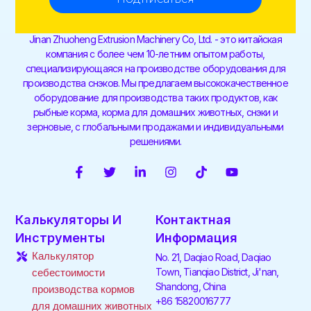
Jinan Zhuoheng Extrusion Machinery Co, Ltd. - это китайская
компания с более чем 10-летним опытом работы,
специализирующаяся на производстве оборудования для
производства снэков. Мы предлагаем высококачественное
оборудование для производства таких продуктов, как
рыбные корма, корма для домашних животных, снэки и
зерновые, с глобальными продажами и индивидуальными
решениями.
F
T
С
I
T
Y
a
w
с
n
i
o
c
i
ы
s
k
u
e
t
л
t
t
t
Калькуляторы И
Контактная
b
t
к
a
o
u
o
e
а
g
k
b
Инструменты
Информация
o
r
н
r
e
Калькулятор
No. 21, Daqiao Road, Daqiao
k
а
a
-
с
m
Town, Tianqiao District, Ji'nan,
себестоимости
f
а
Shandong, China
производства кормов
й
+86 15820016777
для домашних животных
т