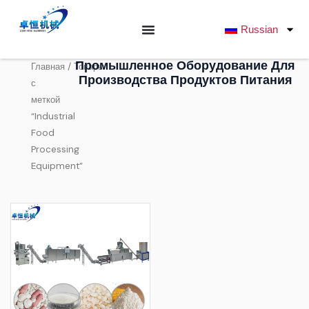
Перейти
к
Russian
содержанию
Промышленное Оборудование Для
/ Товары
Главная
Производства Продуктов Питания
с
меткой
“Industrial
Food
Processing
Equipment”