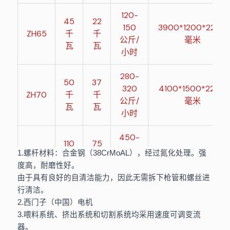
120-
45
22
150
3900*1200*2200
ZH65
千
千
公斤/
毫米
瓦
瓦
小时
280-
50
37
320
4100*1500*2200
ZH70
千
千
公斤/
毫米
瓦
瓦
小时
450-
110
75
550
4300*3500*4300
1.螺杆材料：合金钢（38CrMoAL），经过氮化处理。强
ZH85
千
千
公斤/
毫米
度高，耐磨性好。
瓦
瓦
小时
由于具有良好的自清洁能力，因此无需拆下枪管和螺丝进
行清洁。
850-
2.西门子（中国）电机
151
110
1000
4700*1900*4800
3.喂料系统、挤出系统和切割系统均采用速度可调变流
ZH95
千
千
公斤/
毫米
器。
瓦
瓦