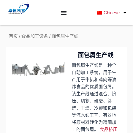
跳
至
Chinese
内
容
首页
/
食品加工设备
/ 面包屑生产线
面包屑生产线
面包屑生产线是一种全
自动加工系统，用于生
产用于牛扒和鸡肉等油
炸食品的优质面包屑。
该生产线通过混合、挤
压、切割、研磨、筛
选、干燥、冷却和包装
等流水线工艺，有效地
将原材料转化为精细加
工的面包屑。
食品挤压