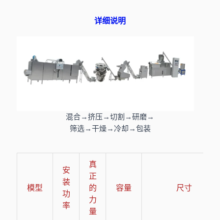
详细说明
混合→挤压→切割→研磨→
筛选→干燥→冷却→包装
真
安
正
装
模型
的
容量
尺寸
功
力
率
量