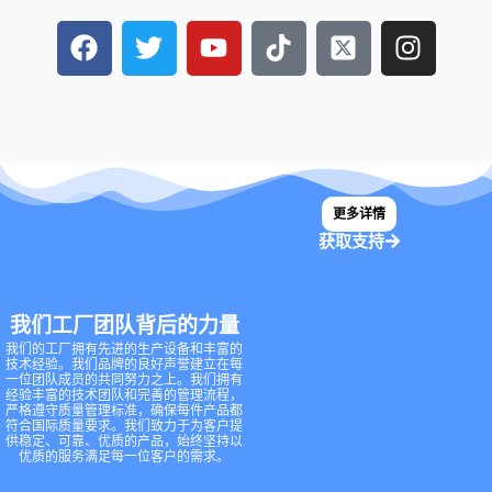
在
推
Y
T
X
I
F
特
o
i
-
n
a
u
k
t
s
c
t
t
w
t
e
u
o
i
a
b
b
k
t
g
o
e
t
r
更多详情
o
e
a
获取支持
k
r
m
上
-
s
我们工厂团队背后的力量
q
我们的工厂拥有先进的生产设备和丰富的
u
技术经验。我们品牌的良好声誉建立在每
一位团队成员的共同努力之上。我们拥有
a
经验丰富的技术团队和完善的管理流程，
r
严格遵守质量管理标准，确保每件产品都
符合国际质量要求。我们致力于为客户提
e
供稳定、可靠、优质的产品，始终坚持以
优质的服务满足每一位客户的需求。