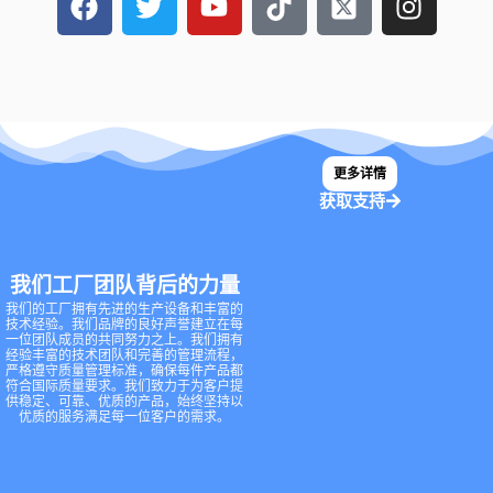
F
特
o
i
-
n
a
u
k
t
s
c
t
t
w
t
e
u
o
i
a
b
b
k
t
g
o
e
t
r
更多详情
o
e
a
获取支持
k
r
m
上
-
s
我们工厂团队背后的力量
q
我们的工厂拥有先进的生产设备和丰富的
u
技术经验。我们品牌的良好声誉建立在每
一位团队成员的共同努力之上。我们拥有
a
经验丰富的技术团队和完善的管理流程，
r
严格遵守质量管理标准，确保每件产品都
符合国际质量要求。我们致力于为客户提
e
供稳定、可靠、优质的产品，始终坚持以
优质的服务满足每一位客户的需求。