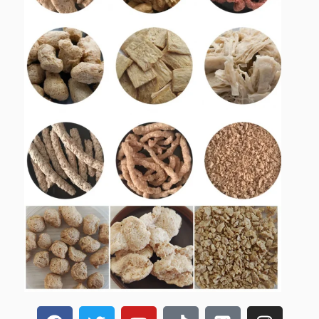
在
推
Y
T
X
I