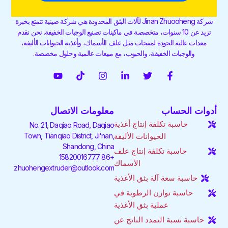
شركة Jinan Zhuooheng لآلات البثق المحدودة هي شركة صينية تتمتع بخبرة
تزيد عن 10 سنوات، متخصصة في ماكينات تصنيع الوجبات الخفيفة. نحن نقدم
معدات عالية الجودة لمنتجات مثل علف الأسماك، وأغذية الحيوانات الأليفة،
والوجبات الخفيفة، والحبوب، مع مبيعات عالمية وحلول مخصصة.
ف
ت
ل
ا
ت
ي
ي
و
ي
ن
ي
و
س
ي
ن
س
ك
ت
ب
ت
ك
ت
ت
ي
أدوات الحساب
معلومات الاتصال
و
ر
د
ق
و
و
ك
إ
ر
ك
ب
حاسبة تكلفة إنتاج أغذية
No. 21, Daqiao Road, Daqiao
-
ن
ا
Town, Tianqiao District, Ji'nan,
الحيوانات الأليفة
ف
-
م
Shandong, China
إ
حاسبة تكلفة إنتاج علف
ن
+86 15820016777
الأسماك
zhuohengextruder@outlook.com
حاسبة سعة آلة بثق الأغذية
حاسبة توازن الرطوبة في
عملية بثق الأغذية
حاسبة نسبة التمدد الناتج عن