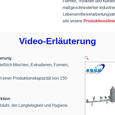
Formen, Trocknen und Kühlen
maßgeschneiderten industrie
Lebensmittelverarbeitungsanl
alle unsere
Produktionslini
Video-Erläuterung
ierung
🔍
ießlich Mischen, Extrudieren, Formen,
it einer Produktionskapazität von 150-
uktion
stahl, der Langlebigkeit und Hygiene