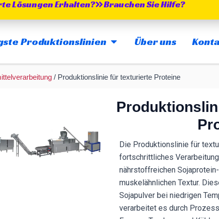
te Lösungen Erhalten?
Brauchen Sie Hilfe?
MAIN PRODUCTION LINES 
gste Produktionslinien
Über uns
Konta
ttelverarbeitung
/ Produktionslinie für texturierte Proteine
Produktionslin
Pr
Die Produktionslinie für textu
fortschrittliches Verarbeitu
nährstoffreichen Sojaprotein
muskelähnlichen Textur. Dies
Sojapulver bei niedrigen Tem
verarbeitet es durch Prozess