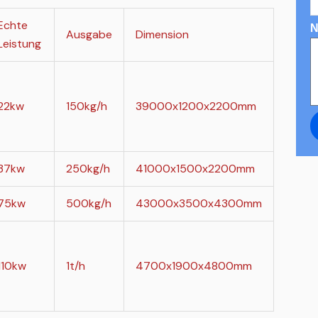
Echte
N
Ausgabe
Dimension
Leistung
22kw
150kg/h
39000x1200x2200mm
37kw
250kg/h
41000x1500x2200mm
75kw
500kg/h
43000x3500x4300mm
110kw
1t/h
4700x1900x4800mm