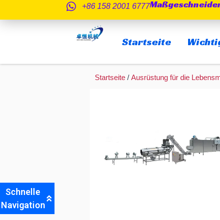
Maßgeschneider
Zum
+86 158 2001 6777
Inhalt
springen
Startseite
Wichti
Startseite
/
Ausrüstung für die Lebensmi
Schnelle
Navigation