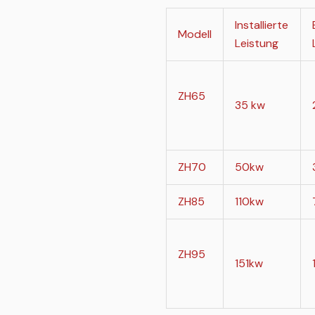
Installierte
Modell
Leistung
ZH65
35 kw
ZH70
50kw
ZH85
110kw
ZH95
151kw