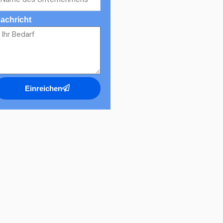
achricht
Einreichen