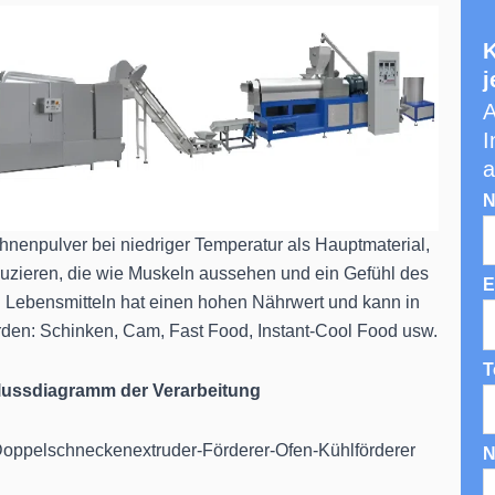
K
j
A
I
a
N
nenpulver bei niedriger Temperatur als Hauptmaterial,
uzieren, die wie Muskeln aussehen und ein Gefühl des
E
 Lebensmitteln hat einen hohen Nährwert und kann in
rden: Schinken, Cam, Fast Food, Instant-Cool Food usw.
T
Flussdiagramm der Verarbeitung
Doppelschneckenextruder-Förderer-Ofen-Kühlförderer
N