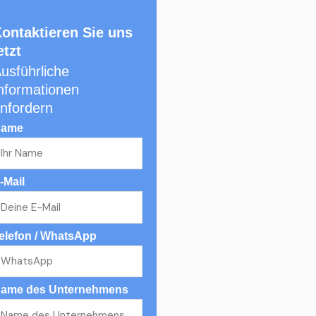
ontaktieren Sie uns
etzt
usführliche
nformationen
nfordern
ame
-Mail
elefon / WhatsApp
ame des Unternehmens