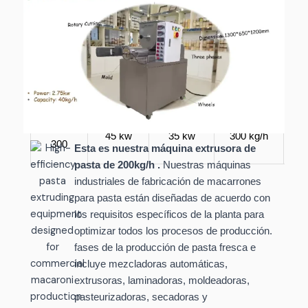
TXF-
8,85 kw
5,5 kw
100 kg/h
2
100
TXF-
31 kw
19 kw
200 kg/h
39
200
TXF-
45 kw
35 kw
300 kg/h
45
300
Esta es nuestra máquina extrusora de
pasta de 200kg/h .
Nuestras máquinas
industriales de fabricación de macarrones
para pasta están diseñadas de acuerdo con
los requisitos específicos de la planta para
optimizar todos los procesos de producción.
fases de la producción de pasta fresca e
incluye mezcladoras automáticas,
extrusoras, laminadoras, moldeadoras,
pasteurizadoras, secadoras y