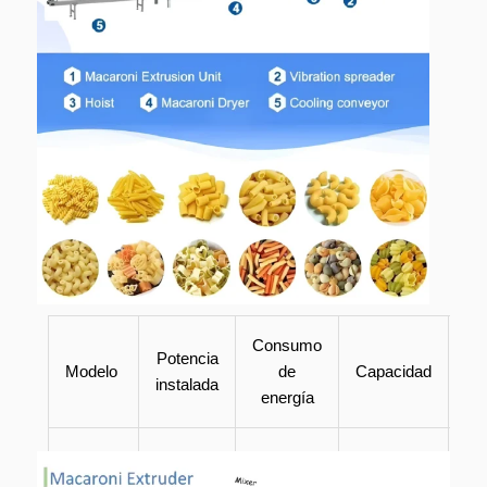
Consumo
Potencia
Modelo
de
Capacidad
instalada
energía
ZHK
2,75 kw
2,75 kw
30-40 kg/h
1