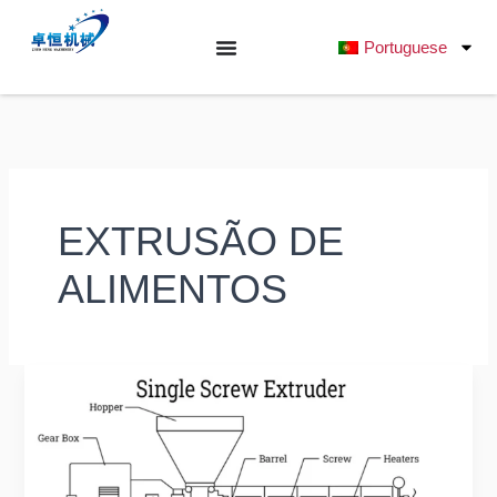
Saltar
para
Portuguese
o
conteúdo
EXTRUSÃO DE
ALIMENTOS
Como
escolher
a
melhor
máquina