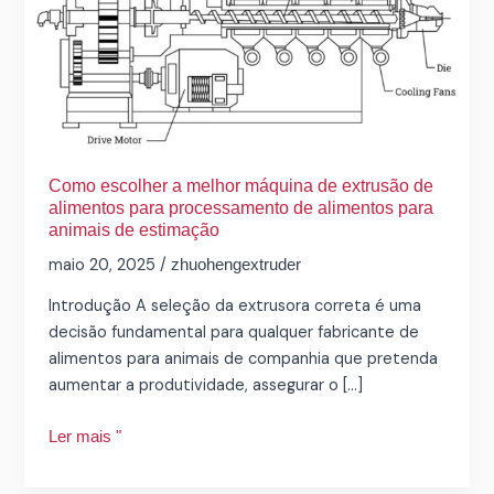
de
extrusão
de
alimentos
para
processamento
de
Como escolher a melhor máquina de extrusão de
alimentos
alimentos para processamento de alimentos para
para
animais de estimação
animais
maio 20, 2025
/
zhuohengextruder
de
Introdução A seleção da extrusora correta é uma
estimação
decisão fundamental para qualquer fabricante de
alimentos para animais de companhia que pretenda
aumentar a produtividade, assegurar o [...]
Ler mais "