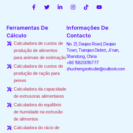
F
T
L
I
T
Y
a
w
i
n
i
o
c
i
n
s
k
u
e
t
k
t
t
t
Ferramentas De
Informações De
b
t
e
a
o
u
o
e
d
g
k
b
Cálculo
Contacto
o
r
i
r
e
Calculadora de custos de
No. 21, Daqiao Road, Daqiao
k
n
a
-
-
m
Town, Tianqiao District, Ji'nan,
produção de alimentos
f
i
Shandong, China
para animais de estimação
n
+86 15820016777
Calculadora de custos de
zhuohengextruder@outlook.com
produção de ração para
peixes
Calculadora da capacidade
de extrusoras alimentares
Calculadora do equilíbrio
de humidade na extrusão
de alimentos
Calculadora do rácio de