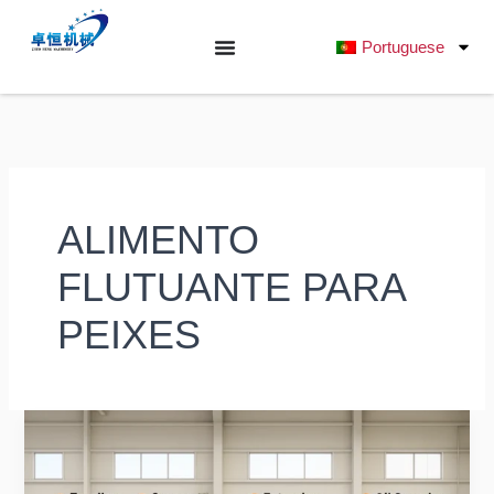
Saltar
para
Portuguese
o
conteúdo
ALIMENTO
FLUTUANTE PARA
PEIXES
E
quanto
à