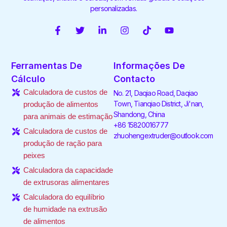
personalizadas.
F
T
L
I
T
Y
a
w
i
n
i
o
c
i
n
s
k
u
e
t
k
t
t
t
Ferramentas De
Informações De
b
t
e
a
o
u
o
e
d
g
k
b
Cálculo
Contacto
o
r
i
r
e
Calculadora de custos de
No. 21, Daqiao Road, Daqiao
k
n
a
-
-
m
Town, Tianqiao District, Ji'nan,
produção de alimentos
f
i
Shandong, China
para animais de estimação
n
+86 15820016777
Calculadora de custos de
zhuohengextruder@outlook.com
produção de ração para
peixes
Calculadora da capacidade
de extrusoras alimentares
Calculadora do equilíbrio
de humidade na extrusão
de alimentos