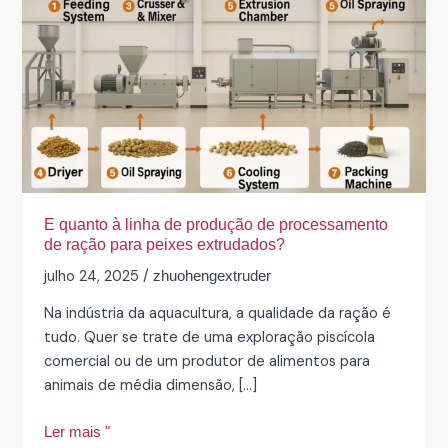
linha
de
produção
de
processamento
de
ração
para
peixes
extrudados?
E quanto à linha de produção de processamento
de ração para peixes extrudados?
julho 24, 2025
/
zhuohengextruder
Na indústria da aquacultura, a qualidade da ração é
tudo. Quer se trate de uma exploração piscícola
comercial ou de um produtor de alimentos para
animais de média dimensão, [...]
Ler mais "