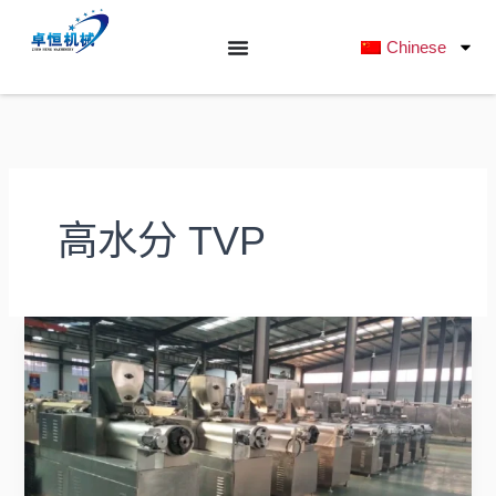
跳
至
Chinese
内
容
高水分 TVP
双
螺
杆
挤
出
机：
高