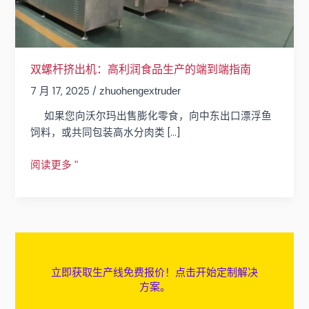
利
润
食
品
双螺杆挤出机：高利润食品生产的端到端指南
生
7 月 17, 2025
/
zhuohengextruder
产
的
如果您向沃尔玛出售膨化零食，向中东出口漂浮鱼
端
饲料，或共同包装高水分肉类 [...]
到
端
阅读更多 "
指
南
立即获取生产线免费报价！点击开始定制解决
方案。