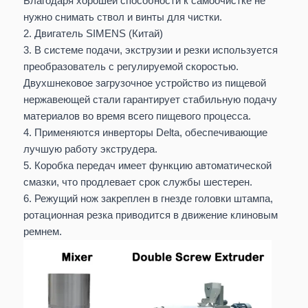
Благодаря хорошей способности к самоочистке не
ZH85
110 КВТ
75 КВТ
ч
нужно снимать ствол и винты для чистки.
2. Двигатель SIMENS (Китай)
850-
3. В системе подачи, экструзии и резки используется
ZH95
151 КВТ
110 КВТ
кг/
преобразователь с регулируемой скоростью.
Двухшнековое загрузочное устройство из пищевой
нержавеющей стали гарантирует стабильную подачу
материалов во время всего пищевого процесса.
4. Применяются инверторы Delta, обеспечивающие
лучшую работу экструдера.
5. Коробка передач имеет функцию автоматической
смазки, что продлевает срок службы шестерен.
6. Режущий нож закреплен в гнезде головки штампа,
ротационная резка приводится в движение клиновым
ремнем.