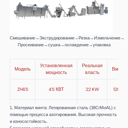
Смешивание→Экструдирование→Резка→Измельчение→
Просеивание→сушка→охлаждение→упаковка
Установленная
Реальная
Модель
Вмести
мощность
власть
ZH65
45 КВТ
22 KW
120-15
1. Материал винта: Легированная сталь (38CrMoAL) с
ZH70
50 КВТ
37 KW
280-32
помощью процесса азотирования. Высокая прочность
и износостойкость.
450-55