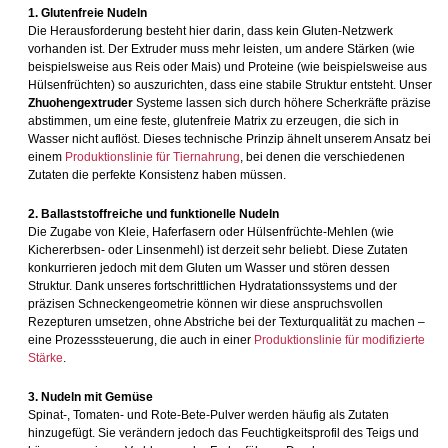
1. Glutenfreie Nudeln
Die Herausforderung besteht hier darin, dass kein Gluten-Netzwerk
vorhanden ist. Der Extruder muss mehr leisten, um andere Stärken (wie
beispielsweise aus Reis oder Mais) und Proteine (wie beispielsweise aus
Hülsenfrüchten) so auszurichten, dass eine stabile Struktur entsteht. Unser
Zhuohengextruder
Systeme lassen sich durch höhere Scherkräfte präzise
abstimmen, um eine feste, glutenfreie Matrix zu erzeugen, die sich in
Wasser nicht auflöst. Dieses technische Prinzip ähnelt unserem Ansatz bei
einem
Produktionslinie für Tiernahrung
, bei denen die verschiedenen
Zutaten die perfekte Konsistenz haben müssen.
2. Ballaststoffreiche und funktionelle Nudeln
Die Zugabe von Kleie, Haferfasern oder Hülsenfrüchte-Mehlen (wie
Kichererbsen- oder Linsenmehl) ist derzeit sehr beliebt. Diese Zutaten
konkurrieren jedoch mit dem Gluten um Wasser und stören dessen
Struktur. Dank unseres fortschrittlichen Hydratationssystems und der
präzisen Schneckengeometrie können wir diese anspruchsvollen
Rezepturen umsetzen, ohne Abstriche bei der Texturqualität zu machen –
eine Prozesssteuerung, die auch in einer
Produktionslinie für modifizierte
Stärke
.
3. Nudeln mit Gemüse
Spinat-, Tomaten- und Rote-Bete-Pulver werden häufig als Zutaten
hinzugefügt. Sie verändern jedoch das Feuchtigkeitsprofil des Teigs und