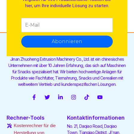
hier, um Ihre individuelle Lösung zu starten.
Abonnieren
Jinan Zhuoheng Extrusion Machinery Co., Ltd. ist ein chinesisches
Unternehmen mit über 10 Jahren Erfahrung, das sich auf Maschinen
für Snacks spezialisiert hat. Wir bieten hochwertige Anlagen für
Produkte wie Fischfutter, Tiernahrung, Snacks und Cerealien mit
weltweitem Vertrieb und kundenspezifischen Lösungen.
F
T
V
I
T
Y
a
w
e
n
i
o
c
i
r
s
k
u
e
t
l
t
t
t
Rechner-Tools
Kontaktinformationen
b
t
i
a
o
u
o
e
n
g
k
b
Kostenrechner für die
No. 21, Daqiao Road, Daqiao
o
r
k
r
e
Town, Tianqiao District, Ji'nan,
Herstellung von