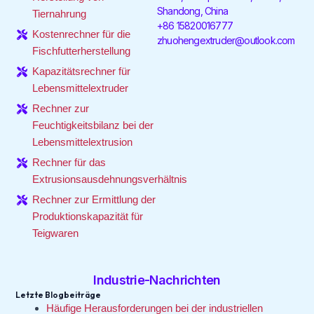
k
t
a
Shandong, China
-
i
m
Tiernahrung
f
n
+86 15820016777
Kostenrechner für die
zhuohengextruder@outlook.com
Fischfutterherstellung
Kapazitätsrechner für
Lebensmittelextruder
Rechner zur
Feuchtigkeitsbilanz bei der
Lebensmittelextrusion
Rechner für das
Extrusionsausdehnungsverhältnis
Rechner zur Ermittlung der
Produktionskapazität für
Teigwaren
Industrie-Nachrichten
Letzte Blogbeiträge
Häufige Herausforderungen bei der industriellen