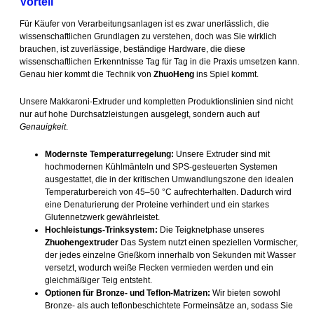
Vorteil
Für Käufer von Verarbeitungsanlagen ist es zwar unerlässlich, die
wissenschaftlichen Grundlagen zu verstehen, doch was Sie wirklich
brauchen, ist zuverlässige, beständige Hardware, die diese
wissenschaftlichen Erkenntnisse Tag für Tag in die Praxis umsetzen kann.
Genau hier kommt die Technik von
ZhuoHeng
ins Spiel kommt.
Unsere Makkaroni-Extruder und kompletten Produktionslinien sind nicht
nur auf hohe Durchsatzleistungen ausgelegt, sondern auch auf
Genauigkeit
.
Modernste Temperaturregelung:
Unsere Extruder sind mit
hochmodernen Kühlmänteln und SPS-gesteuerten Systemen
ausgestattet, die in der kritischen Umwandlungszone den idealen
Temperaturbereich von 45–50 °C aufrechterhalten. Dadurch wird
eine Denaturierung der Proteine verhindert und ein starkes
Glutennetzwerk gewährleistet.
Hochleistungs-Trinksystem:
Die Teigknetphase unseres
Zhuohengextruder
Das System nutzt einen speziellen Vormischer,
der jedes einzelne Grießkorn innerhalb von Sekunden mit Wasser
versetzt, wodurch weiße Flecken vermieden werden und ein
gleichmäßiger Teig entsteht.
Optionen für Bronze- und Teflon-Matrizen:
Wir bieten sowohl
Bronze- als auch teflonbeschichtete Formeinsätze an, sodass Sie