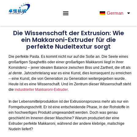
Zum
Inhalt
German
springen
Die Wissenschaft der Extrusion: Wie
ein Makkaroni-Extruder für die
perfekte Nudeltextur sorgt
Die perfekte Pasta. Es kommt nicht nur auf die Soße an. Die Seele eines
großartigen Spaghettis oder einer großartigen Makkaroni liegt in ihrer
Konsistenz – jener idealen Balance zwischen Biss und Zartheit, die oft als
al dente
. Jahrzehntelang war es eine Kunst, dies konsequent zu erreichen
– eine Kunst, die von Generation zu Generation weitergegeben wurde.
Heute ist es eine Wissenschaft. Und im Zentrum dieser Wissenschaft steht
die
industrieller Makkaroni-Extruder
.
In der Lebensmittelproduktion ist der Extrusionsprozess mehr als nur ein
Formgebungsschritt. Er ist eine entscheidende Phase, in der Rohstoffe in
ein hochwertiges Produkt umgewandelt werden. Doch was genau
geschieht im Inneren dieser Maschine? Warum produziert der eine
Extruder perfekte Makkaroni, während der andere klebrige, matschige
Nudeln liefert?