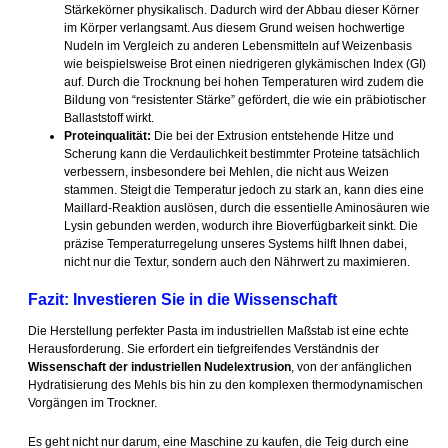
Stärkekörner physikalisch. Dadurch wird der Abbau dieser Körner
im Körper verlangsamt. Aus diesem Grund weisen hochwertige
Nudeln im Vergleich zu anderen Lebensmitteln auf Weizenbasis
wie beispielsweise Brot einen niedrigeren glykämischen Index (GI)
auf. Durch die Trocknung bei hohen Temperaturen wird zudem die
Bildung von “resistenter Stärke” gefördert, die wie ein präbiotischer
Ballaststoff wirkt.
Proteinqualität:
Die bei der Extrusion entstehende Hitze und
Scherung kann die Verdaulichkeit bestimmter Proteine tatsächlich
verbessern, insbesondere bei Mehlen, die nicht aus Weizen
stammen. Steigt die Temperatur jedoch zu stark an, kann dies eine
Maillard-Reaktion auslösen, durch die essentielle Aminosäuren wie
Lysin gebunden werden, wodurch ihre Bioverfügbarkeit sinkt. Die
präzise Temperaturregelung unseres Systems hilft Ihnen dabei,
nicht nur die Textur, sondern auch den Nährwert zu maximieren.
Fazit: Investieren Sie in die Wissenschaft
Die Herstellung perfekter Pasta im industriellen Maßstab ist eine echte
Herausforderung. Sie erfordert ein tiefgreifendes Verständnis der
Wissenschaft der industriellen Nudelextrusion
, von der anfänglichen
Hydratisierung des Mehls bis hin zu den komplexen thermodynamischen
Vorgängen im Trockner.
Es geht nicht nur darum, eine Maschine zu kaufen, die Teig durch eine