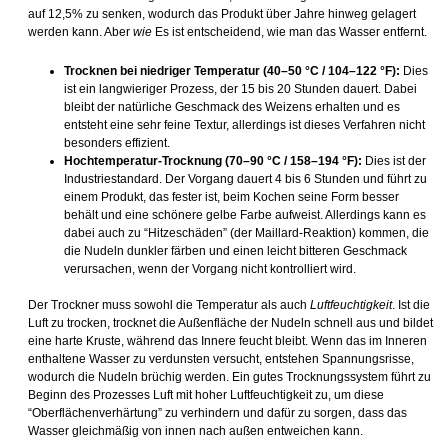
auf 12,5% zu senken, wodurch das Produkt über Jahre hinweg gelagert
werden kann. Aber
wie
Es ist entscheidend, wie man das Wasser entfernt.
Trocknen bei niedriger Temperatur (40–50 °C / 104–122 °F):
Dies
ist ein langwieriger Prozess, der 15 bis 20 Stunden dauert. Dabei
bleibt der natürliche Geschmack des Weizens erhalten und es
entsteht eine sehr feine Textur, allerdings ist dieses Verfahren nicht
besonders effizient.
Hochtemperatur-Trocknung (70–90 °C / 158–194 °F):
Dies ist der
Industriestandard. Der Vorgang dauert 4 bis 6 Stunden und führt zu
einem Produkt, das fester ist, beim Kochen seine Form besser
behält und eine schönere gelbe Farbe aufweist. Allerdings kann es
dabei auch zu “Hitzeschäden” (der Maillard-Reaktion) kommen, die
die Nudeln dunkler färben und einen leicht bitteren Geschmack
verursachen, wenn der Vorgang nicht kontrolliert wird.
Der Trockner muss sowohl die Temperatur als auch
Luftfeuchtigkeit
. Ist die
Luft zu trocken, trocknet die Außenfläche der Nudeln schnell aus und bildet
eine harte Kruste, während das Innere feucht bleibt. Wenn das im Inneren
enthaltene Wasser zu verdunsten versucht, entstehen Spannungsrisse,
wodurch die Nudeln brüchig werden. Ein gutes Trocknungssystem führt zu
Beginn des Prozesses Luft mit hoher Luftfeuchtigkeit zu, um diese
“Oberflächenverhärtung” zu verhindern und dafür zu sorgen, dass das
Wasser gleichmäßig von innen nach außen entweichen kann.