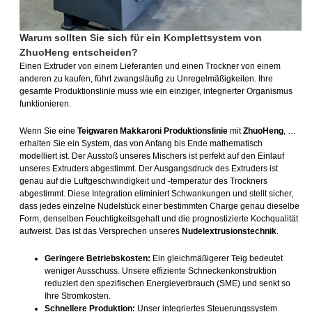
Warum sollten Sie sich für ein Komplettsystem von
ZhuoHeng entscheiden?
Einen Extruder von einem Lieferanten und einen Trockner von einem
anderen zu kaufen, führt zwangsläufig zu Unregelmäßigkeiten. Ihre
gesamte Produktionslinie muss wie ein einziger, integrierter Organismus
funktionieren.
Wenn Sie eine
Teigwaren Makkaroni Produktionslinie
mit
ZhuoHeng
, …
erhalten Sie ein System, das von Anfang bis Ende mathematisch
modelliert ist. Der Ausstoß unseres Mischers ist perfekt auf den Einlauf
unseres Extruders abgestimmt. Der Ausgangsdruck des Extruders ist
genau auf die Luftgeschwindigkeit und -temperatur des Trockners
abgestimmt. Diese Integration eliminiert Schwankungen und stellt sicher,
dass jedes einzelne Nudelstück einer bestimmten Charge genau dieselbe
Form, denselben Feuchtigkeitsgehalt und die prognostizierte Kochqualität
aufweist. Das ist das Versprechen unseres
Nudelextrusionstechnik
.
Geringere Betriebskosten:
Ein gleichmäßigerer Teig bedeutet
weniger Ausschuss. Unsere effiziente Schneckenkonstruktion
reduziert den spezifischen Energieverbrauch (SME) und senkt so
Ihre Stromkosten.
Schnellere Produktion:
Unser integriertes Steuerungssystem