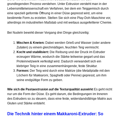
grundlegenden Prozess verstehen. Unter Extrusion versteht man in der
Lebensmittelwissenschaft ein Verfahren, bei dem ein Teiggemisch durch
eine speziell geformte Öffnung in einer Düse gepresst wird, um eine
bestimmte Form zu erzielen. Stellen Sie sich eine Play-Doh-Maschine vor,
allerdings im industriellen Maßstab und mit weitaus ausgefeilterer Chemie.
Bei Nudeln bewirkt dieser Vorgang drei Dinge gleichzeitig:
Mischen & Kneten:
Dabei werden Grieß und Wasser (oder andere
Zutaten) zu einem gleichmäßigen, feuchten Teig vermischt.
Kocht und stabilisiert:
Die Reibung und der Druck im Extruder
erzeugen Wärme, wodurch die Stärke teilweise gegart und das
Proteinnetzwerk verfestigt wird. Dadurch verwandelt sich ein
klebriger Teig in eine zusammenhängende, feste Struktur.
Formen:
Der Teig wird durch eine Matrize (die Metallplatte mit den
Löchern für Makkaroni, Spaghetti oder Penne) gepresst, um ihm
seine endgültige Form zu geben.
Wie sich die Pastaextrusion auf die Texturqualität auswirkt
Es geht nicht
nur um die Form der Düse. Es geht darum, die Bedingungen im Inneren
des Extruders so zu steuern, dass eine feste, widerstandsfähige Matrix aus
Gluten und Stärke entsteht.
Die Technik hinter einem Makkaroni-Extruder: So