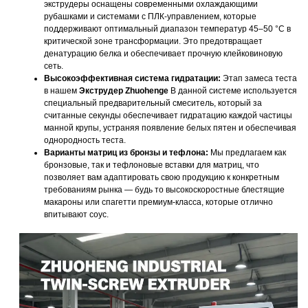
экструдеры оснащены современными охлаждающими
рубашками и системами с ПЛК-управлением, которые
поддерживают оптимальный диапазон температур 45–50 °C в
критической зоне трансформации. Это предотвращает
денатурацию белка и обеспечивает прочную клейковиновую
сеть.
Высокоэффективная система гидратации:
Этап замеса теста
в нашем
Экструдер Zhuohenge
В данной системе используется
специальный предварительный смеситель, который за
считанные секунды обеспечивает гидратацию каждой частицы
манной крупы, устраняя появление белых пятен и обеспечивая
однородность теста.
Варианты матриц из бронзы и тефлона:
Мы предлагаем как
бронзовые, так и тефлоновые вставки для матриц, что
позволяет вам адаптировать свою продукцию к конкретным
требованиям рынка — будь то высокоскоростные блестящие
макароны или спагетти премиум-класса, которые отлично
впитывают соус.