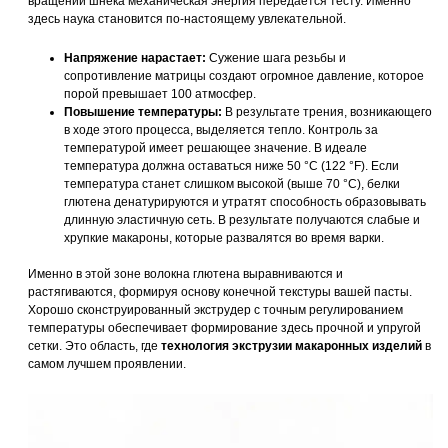
вращении шнека механическая энергия передается тесту. Именно
здесь наука становится по-настоящему увлекательной.
Напряжение нарастает:
Сужение шага резьбы и
сопротивление матрицы создают огромное давление, которое
порой превышает 100 атмосфер.
Повышение температуры:
В результате трения, возникающего
в ходе этого процесса, выделяется тепло. Контроль за
температурой имеет решающее значение. В идеале
температура должна оставаться ниже 50 °C (122 °F). Если
температура станет слишком высокой (выше 70 °C), белки
глютена денатурируются и утратят способность образовывать
длинную эластичную сеть. В результате получаются слабые и
хрупкие макароны, которые развалятся во время варки.
Именно в этой зоне волокна глютена выравниваются и
растягиваются, формируя основу конечной текстуры вашей пасты.
Хорошо сконструированный экструдер с точным регулированием
температуры обеспечивает формирование здесь прочной и упругой
сетки. Это область, где
технология экструзии макаронных изделий
в
самом лучшем проявлении.