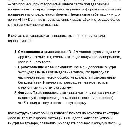
— это процесс, при котором смешанное тесто под давлением
продавливается через отверстие специальной формы в матрице для
придания ему определённой формы. Представьте себе машинку для
лепки «Play-Doh», но в промышленных масштабах и с гораздо более
сложным химическим составом.
В случае с макаронами этот процесс выполняет три задачи
одновременно:
Смешивание и замешивание:
В нём манная крупа и вода (или
другие ингредиенты) смешиваются до получения однородного,
увлажнённого теста.
Приготовление и стабилизация:
Трение и давление внутри
экструдера вызывают выделение тепла, что приводит к
частичной термической обработке крахмала и закреплению
белковой сети. Именно это превращает липкое тесто в
сплочённую и плотную структуру.
Фигуры:
Тесто продавливают через матрицу (металлическую
пластину с отверстиями для макарон, спагетти или пенне),
чтобы придать ему окончательную форму.
Как экструзия макаронных изделий влияет на качество текстуры
Дело не только в форме матрицы. Речь идет о контроле условий
внутри экструдера, позволяющих создать прочную и упругую матрицу