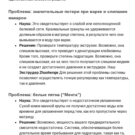
Проблема: значительные потери при варке и слипание
макарон
Наука:
Это свидетельствует о слабой или неполноценной
белковой сети. Крахмальные гранулы не удерживаются
должным образом в матрице глютена, в результате чего они
вымываются в воду при варке.
Решение:
Проверьте температуру экструзии. Возможно, она
слишком высокая, что приводит к денатурации клейковины.
Кроме того, проверьте степень гидратации. Возможно, она
слишком высокая, из-за чего тесто получается слишком жидким
и не создает достаточного давления в экструдере. Наш
Экструдер Zhuohenge
Для решения этой проблемы системы
позволяют осуществлять точную регулировку как температуры,
так и давления.
Проблема: белые пятна (“Мента”)
Наука:
Это свидетельствует о недостаточном увлажнении.
Сухой комок манной крупы не получил достаточно воды или
времени для увлажнения перед тем, как его пропустили через
матрицу.
Решение:
Возможно, мощность вашего предварительного
смесителя недостаточна. Система, обеспечивающая более
длительное время пребывания для гидратации, такая как та,