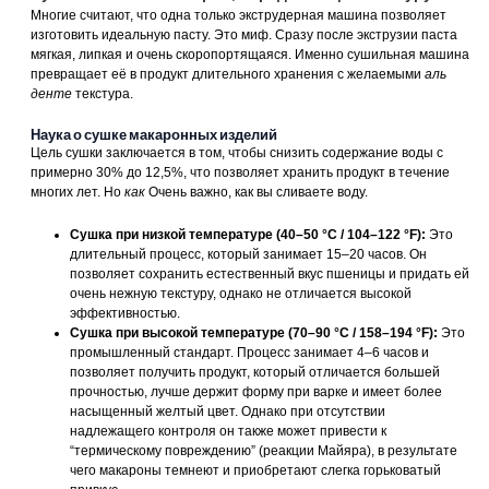
Многие считают, что одна только экструдерная машина позволяет
изготовить идеальную пасту. Это миф. Сразу после экструзии паста
мягкая, липкая и очень скоропортящаяся. Именно сушильная машина
превращает её в продукт длительного хранения с желаемыми
аль
денте
текстура.
Наука о сушке макаронных изделий
Цель сушки заключается в том, чтобы снизить содержание воды с
примерно 30% до 12,5%, что позволяет хранить продукт в течение
многих лет. Но
как
Очень важно, как вы сливаете воду.
Сушка при низкой температуре (40–50 °C / 104–122 °F):
Это
длительный процесс, который занимает 15–20 часов. Он
позволяет сохранить естественный вкус пшеницы и придать ей
очень нежную текстуру, однако не отличается высокой
эффективностью.
Сушка при высокой температуре (70–90 °C / 158–194 °F):
Это
промышленный стандарт. Процесс занимает 4–6 часов и
позволяет получить продукт, который отличается большей
прочностью, лучше держит форму при варке и имеет более
насыщенный желтый цвет. Однако при отсутствии
надлежащего контроля он также может привести к
“термическому повреждению” (реакции Майяра), в результате
чего макароны темнеют и приобретают слегка горьковатый