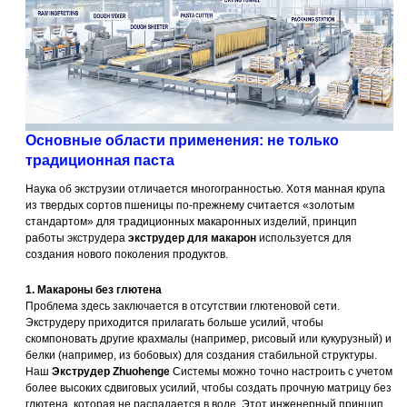
Основные области применения: не только
традиционная паста
Наука об экструзии отличается многогранностью. Хотя манная крупа
из твердых сортов пшеницы по-прежнему считается «золотым
стандартом» для традиционных макаронных изделий, принцип
работы экструдера
экструдер для макарон
используется для
создания нового поколения продуктов.
1. Макароны без глютена
Проблема здесь заключается в отсутствии глютеновой сети.
Экструдеру приходится прилагать больше усилий, чтобы
скомпоновать другие крахмалы (например, рисовый или кукурузный) и
белки (например, из бобовых) для создания стабильной структуры.
Наш
Экструдер Zhuohenge
Системы можно точно настроить с учетом
более высоких сдвиговых усилий, чтобы создать прочную матрицу без
глютена, которая не распадается в воде. Этот инженерный принцип