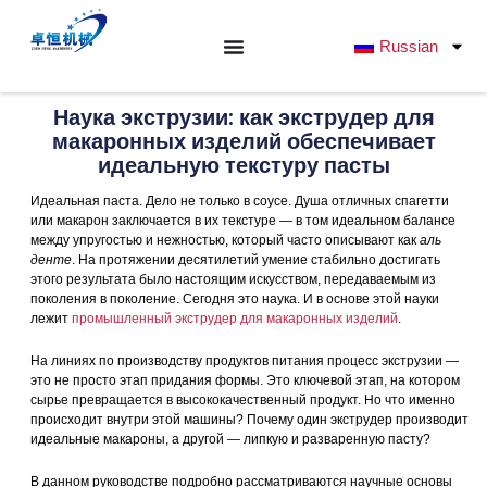
Перейти
к
Russian
содержанию
Наука экструзии: как экструдер для
макаронных изделий обеспечивает
идеальную текстуру пасты
Идеальная паста. Дело не только в соусе. Душа отличных спагетти
или макарон заключается в их текстуре — в том идеальном балансе
между упругостью и нежностью, который часто описывают как
аль
денте
. На протяжении десятилетий умение стабильно достигать
этого результата было настоящим искусством, передаваемым из
поколения в поколение. Сегодня это наука. И в основе этой науки
лежит
промышленный экструдер для макаронных изделий
.
На линиях по производству продуктов питания процесс экструзии —
это не просто этап придания формы. Это ключевой этап, на котором
сырье превращается в высококачественный продукт. Но что именно
происходит внутри этой машины? Почему один экструдер производит
идеальные макароны, а другой — липкую и разваренную пасту?
В данном руководстве подробно рассматриваются научные основы