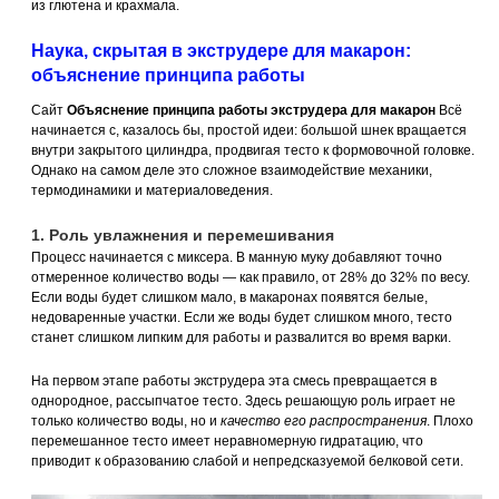
из глютена и крахмала.
Наука, скрытая в экструдере для макарон:
объяснение принципа работы
Сайт
Объяснение принципа работы экструдера для макарон
Всё
начинается с, казалось бы, простой идеи: большой шнек вращается
внутри закрытого цилиндра, продвигая тесто к формовочной головке.
Однако на самом деле это сложное взаимодействие механики,
термодинамики и материаловедения.
1. Роль увлажнения и перемешивания
Процесс начинается с миксера. В манную муку добавляют точно
отмеренное количество воды — как правило, от 28% до 32% по весу.
Если воды будет слишком мало, в макаронах появятся белые,
недоваренные участки. Если же воды будет слишком много, тесто
станет слишком липким для работы и развалится во время варки.
На первом этапе работы экструдера эта смесь превращается в
однородное, рассыпчатое тесто. Здесь решающую роль играет не
только количество воды, но и
качество его распространения
. Плохо
перемешанное тесто имеет неравномерную гидратацию, что
приводит к образованию слабой и непредсказуемой белковой сети.