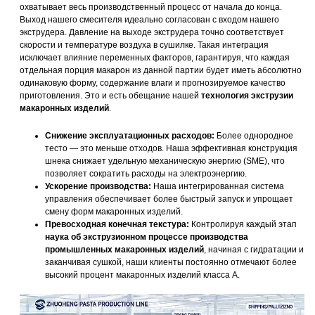
охватывает весь производственный процесс от начала до конца.
Выход нашего смесителя идеально согласован с входом нашего
экструдера. Давление на выходе экструдера точно соответствует
скорости и температуре воздуха в сушилке. Такая интеграция
исключает влияние переменных факторов, гарантируя, что каждая
отдельная порция макарон из данной партии будет иметь абсолютно
одинаковую форму, содержание влаги и прогнозируемое качество
приготовления. Это и есть обещание нашей
технология экструзии
макаронных изделий
.
Снижение эксплуатационных расходов:
Более однородное
тесто — это меньше отходов. Наша эффективная конструкция
шнека снижает удельную механическую энергию (SME), что
позволяет сократить расходы на электроэнергию.
Ускорение производства:
Наша интегрированная система
управления обеспечивает более быстрый запуск и упрощает
смену форм макаронных изделий.
Превосходная конечная текстура:
Контролируя каждый этап
наука об экструзионном процессе производства
промышленных макаронных изделий
, начиная с гидратации и
заканчивая сушкой, наши клиенты постоянно отмечают более
высокий процент макаронных изделий класса А.