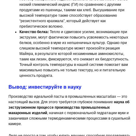
низкий гликемический индекс (ГИ) по сравнению с другими
продуктами из пшеницы, такими как хлеб. Высушивание при
высокой температуре также способствует образованию
“резистентного крахмала”, который действует как
пребиотическое волокно.
Качество белка:
Тепло и сдвиговое усилие, возникающие при
экструзии, могут фактически повысить усвояемость некоторых
белков, особенно в муке из непшеничных культур. Однако при
слишком высокой температуре может произойти реакция
Майяра, в результате которой незаменимые аминокислоты,
такие как лизин, фиксируются, что снижает их биодоступность.
Точный контроль температуры в нашей системе помогает вам
максимально повысить не только текстуру, но и питательную
ценность продукта.
Вывод: инвестируйте в науку
Производство идеальной пасты в промышленных масштабах — это
настоящий вызов. Для этого требуется глубокое понимание
наука об
экструзионном процессе производства промышленных
макаронных изделий
, начиная с первоначальной гидратации муки и
заканчивая сложными термодинамическими процессами в сушильной
камере.
Дело не просто в том, чтобы купить машину, способную продавливать