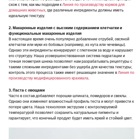
схож с тем, как мы подходим к
Линия по производству кормов для
домашних животных
, где различные ингредиенты должны иметь
идеальную текстуру.
2. Макаронные изделия с высоким содержанием клетчатки и
функциональные макаронные изделия
В настоящее время очень популярно добавление отрубей, овсяной
клетчатки или муки из бобовых (например, из нута или чечевицы).
Однако эти ингредиенты конкурируют с глютеном за воду и нарушают
его структуру. Наша усовершенствованная система гидратации и
точная геометрия шнека позволяют нам разрабатывать рецептуры с
такими сложными ингредиентами без ущерба для качества текстуры;
контроль этого процесса также имеет решающее значение в
Линия по
производству модифицированного крахмала
.
3. Паста с овощами
Часто в состав добавляют порошки шпината, помидоров и свеклы.
Однако они изменяют влажностный профиль теста и могут привести к
потере цвета. Наша технология экструзии с контролируемой
температурой позволяет сохранить натуральные пигменты и
гарантирует, что конечный продукт будет иметь яркий и стойкий цвет.