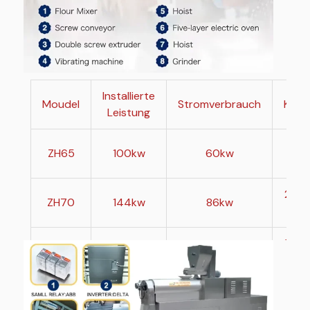
Installierte
Moudel
Stromverbrauch
Kapa
Leistung
120
ZH65
100kw
60kw
kg
200
ZH70
144kw
86kw
kg
300
ZH85
232kw
139kw
kg
80
ZH95
370kw
222kw
10