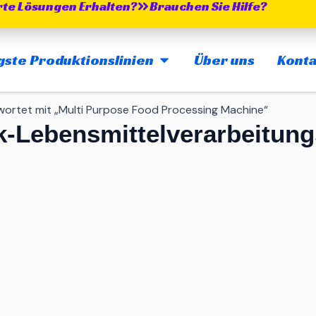
te Lösungen Erhalten?
Brauchen Sie Hilfe?
MAIN PRODUCTION LINES 
gste Produktionslinien
Über uns
Konta
wortet mit „Multi Purpose Food Processing Machine“
-Lebensmittelverarbeitun