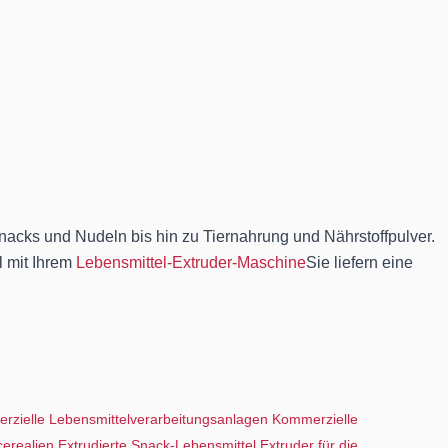
nacks und Nudeln bis hin zu Tiernahrung und Nährstoffpulver.
l mit Ihrem
Lebensmittel-Extruder-Maschine
Sie liefern eine
rzielle Lebensmittelverarbeitungsanlagen
Kommerzielle
cerealien
Extrudierte Snack-Lebensmittel
Extruder für die