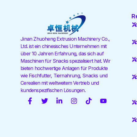
R
Jinan Zhuoheng Extrusion Machinery Co.,
Ltd. ist ein chinesisches Unternehmen mit
über 10 Jahren Erfahrung, das sich auf
Maschinen für Snacks spezialisiert hat. Wir
bieten hochwertige Anlagen für Produkte
wie Fischfutter, Tiernahrung, Snacks und
Cerealien mit weltweitem Vertrieb und
kundenspezifischen Lösungen.
F
T
V
I
T
Y
a
w
e
n
i
o
c
i
r
s
k
u
e
t
l
t
t
t
b
t
i
a
o
u
o
e
n
g
k
b