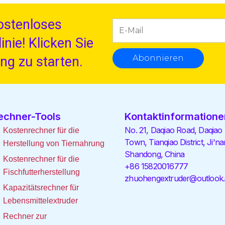
kostenloses
nie! Klicken Sie
Abonnieren
ung zu starten.
echner-Tools
Kontaktinformatione
No. 21, Daqiao Road, Daqiao
Kostenrechner für die
Town, Tianqiao District, Ji'na
Herstellung von Tiernahrung
Shandong, China
Kostenrechner für die
+86 15820016777
Fischfutterherstellung
zhuohengextruder@outlook
Kapazitätsrechner für
Lebensmittelextruder
Rechner zur