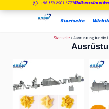
Maßgeschneider
Zum
+86 158 2001 6777
Inhalt
springen
Startseite
Wichti
/ Ausrüstung für die 
Startseite
Ausrüstu