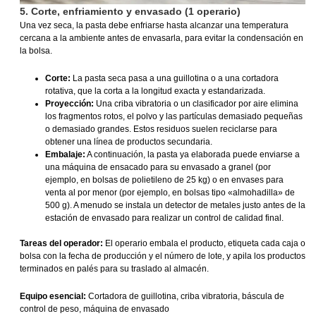
5. Corte, enfriamiento y envasado (1 operario)
Una vez seca, la pasta debe enfriarse hasta alcanzar una temperatura
cercana a la ambiente antes de envasarla, para evitar la condensación en
la bolsa.
Corte:
La pasta seca pasa a una guillotina o a una cortadora
rotativa, que la corta a la longitud exacta y estandarizada.
Proyección:
Una criba vibratoria o un clasificador por aire elimina
los fragmentos rotos, el polvo y las partículas demasiado pequeñas
o demasiado grandes. Estos residuos suelen reciclarse para
obtener una línea de productos secundaria.
Embalaje:
A continuación, la pasta ya elaborada puede enviarse a
una máquina de ensacado para su envasado a granel (por
ejemplo, en bolsas de polietileno de 25 kg) o en envases para
venta al por menor (por ejemplo, en bolsas tipo «almohadilla» de
500 g). A menudo se instala un detector de metales justo antes de la
estación de envasado para realizar un control de calidad final.
Tareas del operador:
El operario embala el producto, etiqueta cada caja o
bolsa con la fecha de producción y el número de lote, y apila los productos
terminados en palés para su traslado al almacén.
Equipo esencial:
Cortadora de guillotina, criba vibratoria, báscula de
control de peso, máquina de envasado