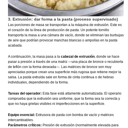
3. Extrusión: dar forma a la pasta (proceso supervisado)
Las porciones de masa se transportan a la máquina de extrusión. Este es
el corazón de la línea de producción de pasta. Un potente tornillo
transporta la masa a una cámara de vacío, donde se eliminan las burbujas
de aire que podrían provocar manchas blancas o ampollas en la pasta
acabada.
A continuación, la masa pasa a la
cabezal de extrusión
, donde se hace
pasar a presión a través de una matriz —una placa de bronce o recubierta
de teflón con la forma deseada—. Las matrices de bronce son muy
apreciadas porque crean una superficie más rugosa que retiene mejor la
salsa. La pasta extruida sale en forma de cinta continua o de hebras
individuales, dependiendo de la forma.
Tareas del operador:
Esta fase está altamente automatizada. El operario
comprueba que la extrusión sea uniforme, que la forma sea la correcta y
que no haya grietas visibles ni imperfecciones en la superficie.
Equipo esencial:
Extrusora de pasta con bomba de vacío y matrices
intercambiables.
Parámetros críticos:
Presión de extrusión (normalmente elevada para