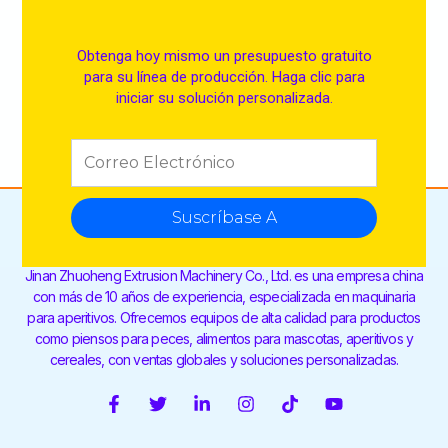
Obtenga hoy mismo un presupuesto gratuito
para su línea de producción. Haga clic para
iniciar su solución personalizada.
Suscríbase A
Jinan Zhuoheng Extrusion Machinery Co., Ltd. es una empresa china
con más de 10 años de experiencia, especializada en maquinaria
para aperitivos. Ofrecemos equipos de alta calidad para productos
como piensos para peces, alimentos para mascotas, aperitivos y
cereales, con ventas globales y soluciones personalizadas.
F
T
L
I
T
Y
a
w
i
n
i
o
c
i
n
s
k
u