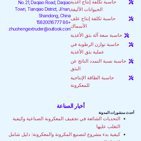
حاسبة تكلفة إنتاج أغذية
No. 21, Daqiao Road, Daqiao
-
ن
ا
Town, Tianqiao District, Ji'nan,
الحيوانات الأليفة
ف
-
م
Shandong, China
إ
حاسبة تكلفة إنتاج علف
ن
+86 15820016777
الأسماك
zhuohengextruder@outlook.com
حاسبة سعة آلة بثق الأغذية
حاسبة توازن الرطوبة في
عملية بثق الأغذية
حاسبة نسبة التمدد الناتج عن
البثق
حاسبة الطاقة الإنتاجية
للمعكرونة
أخبار الصناعة
أحدث منشورات المدونة
التحديات الشائعة في تجفيف المعكرونة الصناعية وكيفية
التغلب عليها
كيفية بدء مشروع لتصنيع المكرونة والمعكرونة: دليل شامل