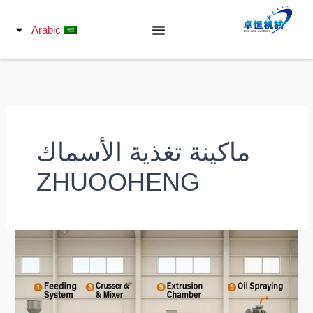
خطي
لى
Arabic
لمحتوى
ماكينة تغذية الأسماك
ZHUOOHENG
ماذا
عن
خط
إنتاج
معالجة