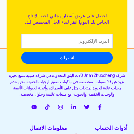
احصل على عرض أسعار مجاني لخط الإنتاج
الخاص بك اليوم! انقر لبدء الحل المخصص لك.
اشتراك
شركة Jinan Zhuooheng لآلات البثق المحدودة هي شركة صينية تتمتع بخبرة
تزيد عن 10 سنوات، متخصصة في ماكينات تصنيع الوجبات الخفيفة. نحن نقدم
معدات عالية الجودة لمنتجات مثل علف الأسماك، وأغذية الحيوانات الأليفة،
والوجبات الخفيفة، والحبوب، مع مبيعات عالمية وحلول مخصصة.
ف
ت
ل
ا
ت
ي
ي
و
ي
ن
ي
و
س
ي
ن
س
ك
ت
ب
ت
ك
ت
ت
ي
أدوات الحساب
معلومات الاتصال
و
ر
د
ق
و
و
ك
إ
ر
ك
ب